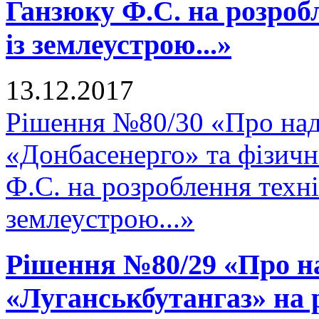
Ганзюку Ф.С. на розроб
із землеустрою...»
13.12.2017
Рішення №80/30 «Про на
«Донбасенерго» та фізич
Ф.С. на розроблення техні
землеустрою...»
Рішення №80/29 «Про н
«Луганськбутангаз» на 