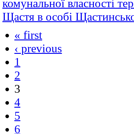
комунальної власності тер
Щастя в особі Щастинської
« first
‹ previous
1
2
3
4
5
6