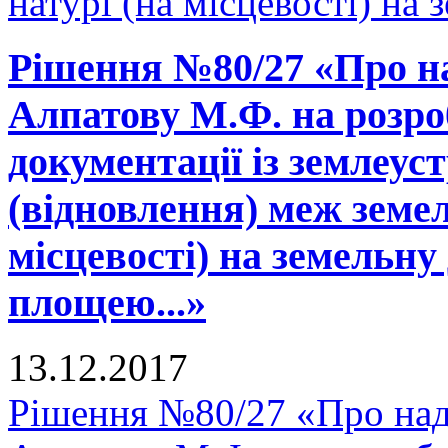
натурі (на місцевості) на 
Рішення №80/27 «Про н
Алпатову М.Ф. на розро
документації із землеу
(відновлення) меж земел
місцевості) на земельну
площею...»
13.12.2017
Рішення №80/27 «Про над