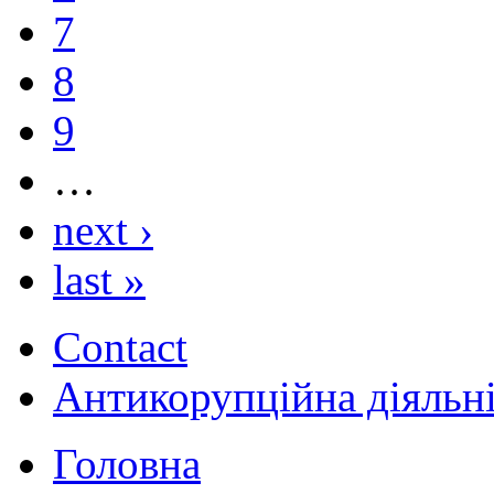
7
8
9
…
next ›
last »
Contact
Антикорупційна діяльн
Головна