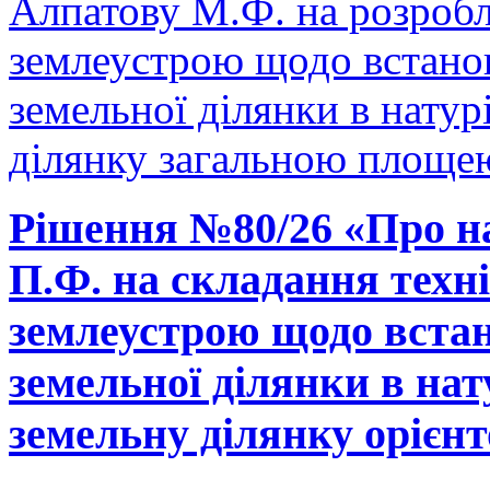
Алпатову М.Ф. на розробл
землеустрою щодо встано
земельної ділянки в натурі
ділянку загальною площею
Рішення №80/26 «Про н
П.Ф. на складання техні
землеустрою щодо встан
земельної ділянки в нату
земельну ділянку орієнт