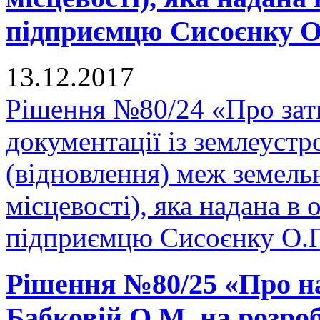
підприємцю Сисоєнку О.
13.12.2017
Рішення №80/24 «Про зат
документації із землеуст
(відновлення) меж земельн
місцевості), яка надана в 
підприємцю Сисоєнку О.П
Рішення №80/25 «Про н
Бабковій О.М. на розро