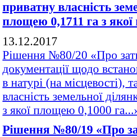
приватну власність зем
площею 0,1711 га з якої 
13.12.2017
Рішення №80/20 «Про зат
документації щодо встано
в натурі (на місцевості), 
власність земельної діля
з якої площею 0,1000 га...
Рішення №80/19 «Про за