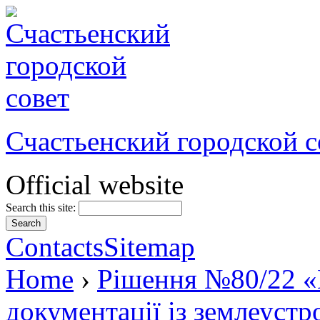
Счастьенский городской с
Official website
Search this site:
Contacts
Sitemap
Home
›
Рішення №80/22 «
документації із землеуст