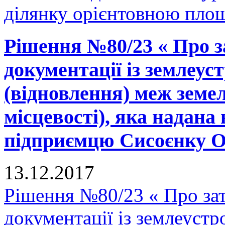
ділянку орієнтовною площ
Рішення №80/23 « Про з
документації із землеу
(відновлення) меж земел
місцевості), яка надана 
підприємцю Сисоєнку О.П
13.12.2017
Рішення №80/23 « Про зат
документації із землеуст