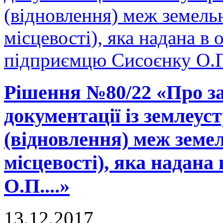
(відновлення) меж земельн
місцевості), яка надана в 
підприємцю Сисоєнку О.П.
Рішення №80/22 «Про за
документації із землеу
(відновлення) меж земел
місцевості), яка надана 
О.П....»
13.12.2017