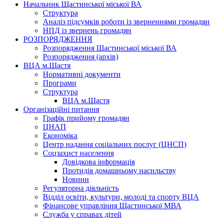
Начальник Щастинської міської ВА
Структура
Аналіз підсумків роботи із зверненнями громадян
НПД із звернень громадян
РОЗПОРЯДЖЕННЯ
Розпорядження Щастинської міської ВА
Розпорядження (архів)
ВЦА м.Щастя
Нормативні документи
Програми
Структура
ВЦА м.Щастя
Організаційні питання
Графік прийому громадян
ЦНАП
Економіка
Центр надання соціальних послуг (ЦНСП)
Соцзахист населення
Довідкова інформація
Протидія домашньому насильству
Новини
Регуляторна діяльність
Відділ освіти, культури, молоді та спорту ВЦА
Фінансове управління Щастинської МВА
Служба у справах дітей