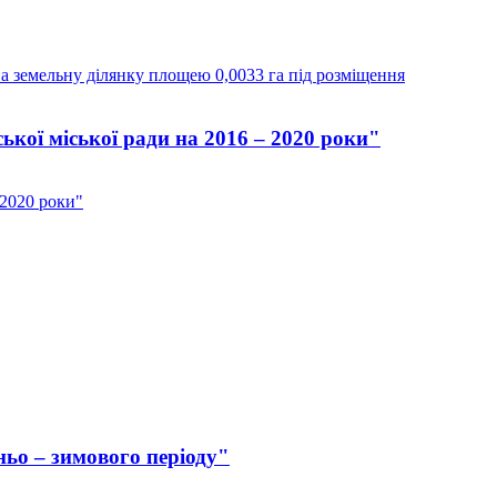
на земельну ділянку площею 0,0033 га під розміщення
кої міської ради на 2016 – 2020 роки"
 2020 роки"
ьо – зимового періоду"