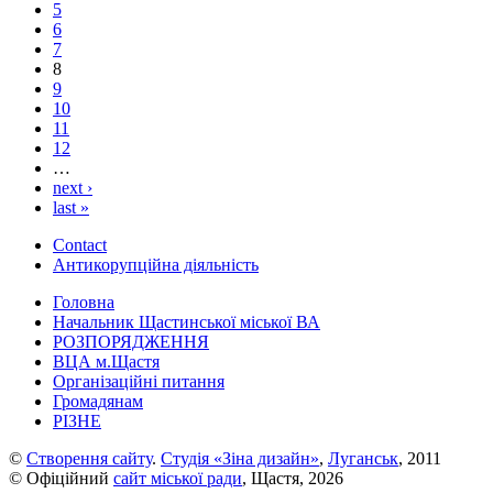
5
6
7
8
9
10
11
12
…
next ›
last »
Contact
Антикорупційна діяльність
Головна
Начальник Щастинської міської ВА
РОЗПОРЯДЖЕННЯ
ВЦА м.Щастя
Організаційні питання
Громадянам
РІЗНЕ
©
Створення сайту
.
Студія «Зіна дизайн»
,
Луганськ
, 2011
© Офіційний
сайт міської ради
, Щастя, 2026