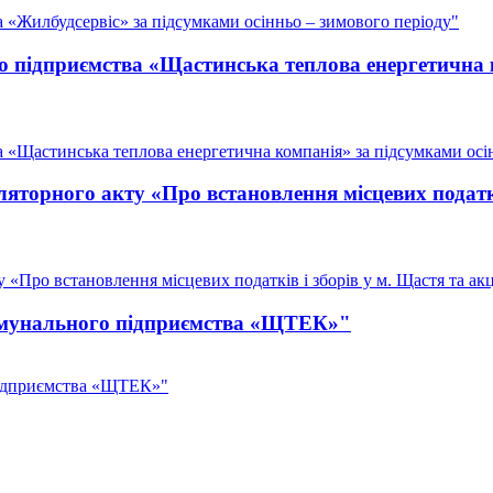
 «Жилбудсервіс» за підсумками осінньо – зимового періоду"
о підприємства «Щастинська теплова енергетична 
 «Щастинська теплова енергетична компанія» за підсумками осі
торного акту «Про встановлення місцевих податків
Про встановлення місцевих податків і зборів у м. Щастя та акц
комунального підприємства «ЩТЕК»"
підприємства «ЩТЕК»"