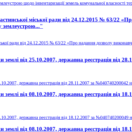
млеустрою щодо інвентаризації земель комунальної власності тер
стинської міської ради від 24.12.2015 № 63/22 «П
 землеустрою..."
ької ради від 24.12.2015 № 63/22 «Про надання дозволу виконавч
землі від 25.10.2007, державна реєстрація від 28.
0.2007, державна реєстрація від 28.11.2007 за №040740200042 на
землі від 08.10.2007, державна реєстрація від 18.
10.2007, державна реєстрація від 18.12.2007 за №040740200049 н
землі від 08.10.2007, державна реєстрація від 18.