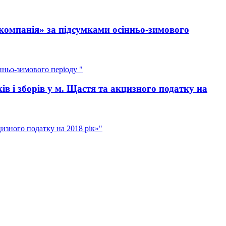
компанія» за підсумками осінньо-зимового
нньо-зимового періоду "
 і зборів у м. Щастя та акцизного податку на
изного податку на 2018 рік»"