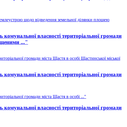
землеустрою щодо відведення земельної ділянки площею
ль комунальної власності територіальної громади
щеними ..."
иторіальної громади міста Щастя в особі Щастинської міської
ль комунальної власності територіальної громади
торіальної громади міста Щастя в особі ..."
ль комунальної власності територіальної громади