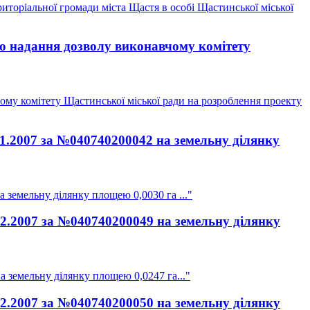
иторіальної громади міста Щастя в особі Щастинської міської
ро надання дозволу виконавчому комітету
ому комітету Щастинської міської ради на розроблення проекту
11.2007 за №040740200042 на земельну ділянку
 земельну ділянку площею 0,0030 га ..."
12.2007 за №040740200049 на земельну ділянку
а земельну ділянку площею 0,0247 га..."
12.2007 за №040740200050 на земельну ділянку