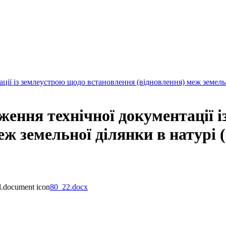
ї із землеустрою щодо встановлення (відновлення) меж земельної
ення технічної документації і
ж земельної ділянки в натурі (
80_22.docx