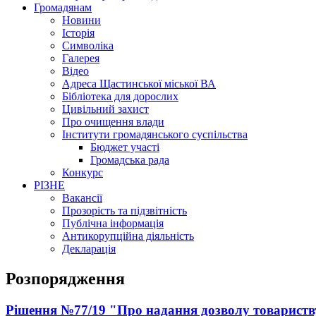
Громадянам
Новини
Історія
Символіка
Галерея
Відео
Адреса Щастинської міської ВА
Бібліотека для дорослих
Цивільний захист
Про очищення влади
Інститути громадянського суспільства
Бюджет участі
Громадська рада
Конкурс
РІЗНЕ
Вакансії
Прозорість та підзвітність
Публічна інформація
Антикорупційна діяльність
Декларація
Розпорядження
Рішення №77/19 "Про надання дозволу товариств