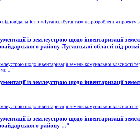
 відповідальністю «Луганськбутангаз» на розроблення проекту 
ментації із землеустрою щодо інвентаризації земе
воайдарського району Луганської області під розмі
млеустрою щодо інвентаризації земель комунальної власності тер
ми ..."
ментації із землеустрою щодо інвентаризації земе
млеустрою щодо інвентаризації земель комунальної власності тери
ментації із землеустрою щодо інвентаризації земе
воайдарського району ..."