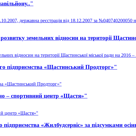
авільйону.."
10.2007, державна реєстрація від 18.12.2007 за №040740200050 
озвитку земельних відносин на території Щастинсь
ьних відносин на території Щастинської міської ради на 2016 –
ого підприємства «Щастинський Продторг»"
тва «Щастинський Продторг»"
но – спортивний центр «Щастя»"
ий центр «Щастя»"
 підприємства «Жилбудсервіс» за підсумками осінн