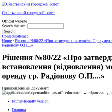
Счастьенский городской совет
Official website
Search this site:
Contacts
Sitemap
Home
›
Рішення №80/22 «Про затвердження технічної документаці
Радіонову О.П....»
Рішення №80/22 «Про затвердж
встановлення (відновлення) ме
оренду гр. Радіонову О.П....»
Прикрепленный документ:
Printer-friendly version
Головна