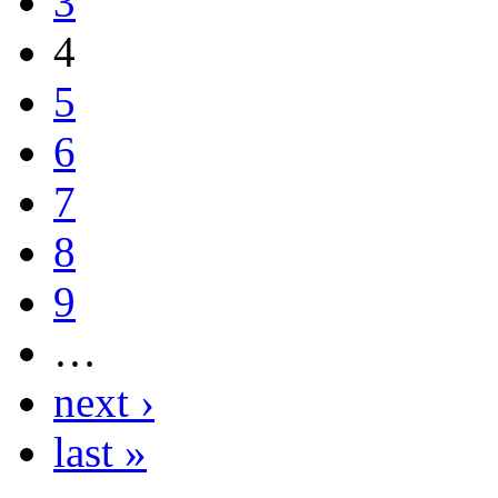
3
4
5
6
7
8
9
…
next ›
last »