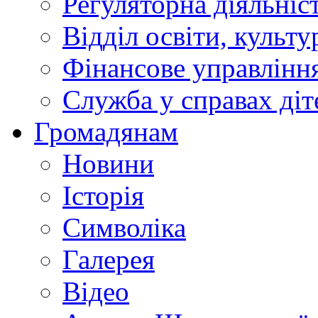
Регуляторна діяльніс
Відділ освіти, культ
Фінансове управлін
Служба у справах діт
Громадянам
Новини
Історія
Символіка
Галерея
Відео