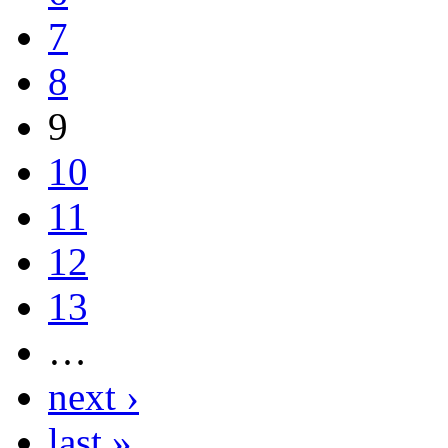
7
8
9
10
11
12
13
…
next ›
last »