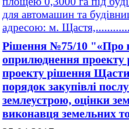
площею 0,3000 га під буд
для автомашин та будівни
адресою: м. Щастя,..........
Рішення №75/10 "«Про 
оприлюднення проекту р
проекту рішення Щастин
порядок закупівлі послу
землеустрою, оцінки зе
виконавця земельних тор