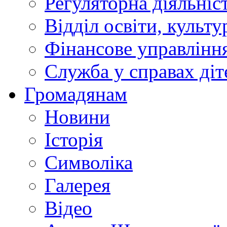
Регуляторна діяльніс
Відділ освіти, культ
Фінансове управлін
Служба у справах діт
Громадянам
Новини
Історія
Символіка
Галерея
Відео