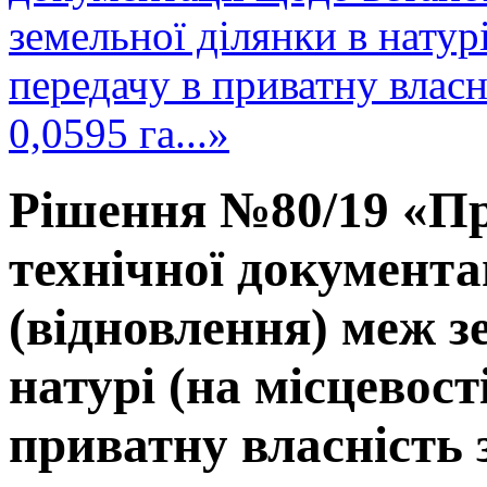
земельної ділянки в натурі
передачу в приватну влас
0,0595 га...»
Рішення №80/19 «Пр
технічної документа
(відновлення) меж з
натурі (на місцевост
приватну власність 