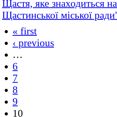
Щастя, яке знаходиться на
Щастинської міської ради
« first
‹ previous
…
6
7
8
9
10