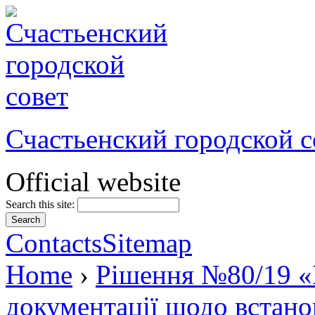
Счастьенский городской с
Official website
Search this site:
Contacts
Sitemap
Home
›
Рішення №80/19 «
документації щодо встано