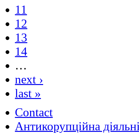
11
12
13
14
…
next ›
last »
Contact
Антикорупційна діяльн