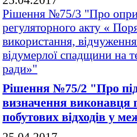
Рішення №75/3 "Про опр
регуляторного акту « Поря
використання, відчуження
відумерлої спадщини на т
ради»"
Рішення №75/2 "Про під
визначення виконавця п
побутових відходів у ме
25.04.2017