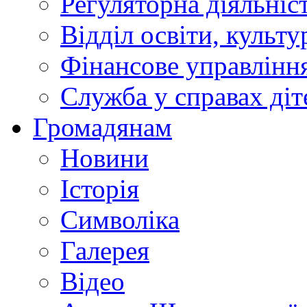
Регуляторна діяльніс
Відділ освіти, культ
Фінансове управлін
Служба у справах діт
Громадянам
Новини
Історія
Символіка
Галерея
Відео