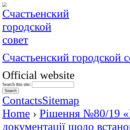
Счастьенский городской с
Official website
Search this site:
Contacts
Sitemap
Home
›
Рішення №80/19 «
документації щодо встано