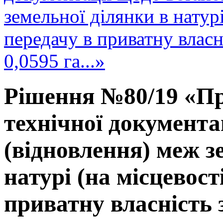
земельної ділянки в натурі
передачу в приватну влас
0,0595 га...»
Рішення №80/19 «Пр
технічної документа
(відновлення) меж з
натурі (на місцевост
приватну власність 