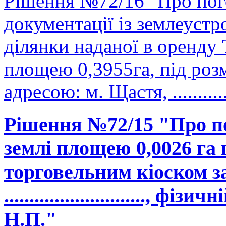
Рішення №72/16 "Про пог
документації із землеуст
ділянки наданої в оренд
площею 0,3955га, під роз
адресою: м. Щастя, .............
Рішення №72/15 "Про п
землі площею 0,0026 га
торговельним кіоском з
............................,
Н.П."