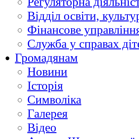
Регуляторна діяльніс
Відділ освіти, культ
Фінансове управлін
Служба у справах діт
Громадянам
Новини
Історія
Символіка
Галерея
Відео