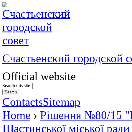
Счастьенский городской с
Official website
Search this site:
Contacts
Sitemap
Home
›
Рішення №80/15 "П
Щастинської міської ради