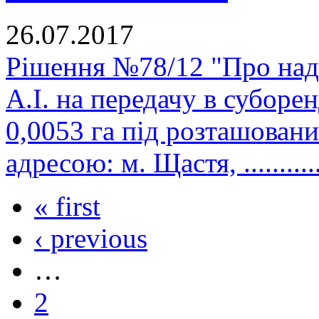
26.07.2017
Рішення №78/12 "Про на
А.І. на передачу в субор
0,0053 га під розташован
адресою: м. Щастя, ..............
« first
‹ previous
…
2