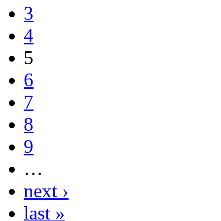
3
4
5
6
7
8
9
…
next ›
last »