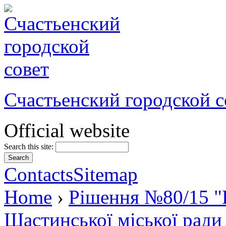
Счастьенский городской с
Official website
Search this site:
Contacts
Sitemap
Home
›
Рішення №80/15 "П
Щастинської міської ради