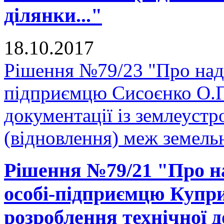
ділянки..."
18.10.2017
Рішення №79/23 "Про нада
підприємцю Сисоєнко О.П.
документації із землеуст
(відновлення) меж земельн
Рішення №79/21 "Про на
особі-підприємцю Купри
розроблення технічної д