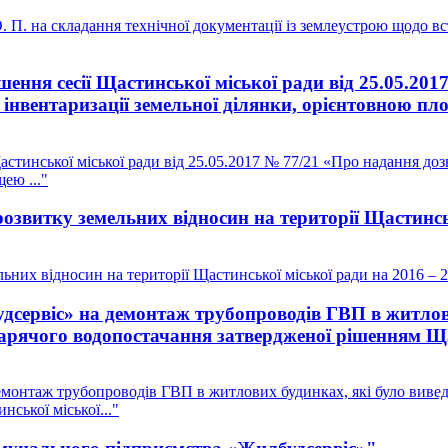
П. на складання технічної документації із землеустрою щодо вст
шення сесії Щастинської міської ради від 25.05.2
інвентаризації земельної ділянки, орієнтовною пло
астинської міської ради від 25.05.2017 № 77/21 «Про надання до
ею ..."
звитку земельних відносин на території Щастинськ
них відносин на території Щастинської міської ради на 2016 – 
ервіс» на демонтаж трубопроводів ГВП в житлових
гарячого водопостачання затвердженої рішенням Щас
онтаж трубопроводів ГВП в житлових будинках, які було виведен
ської міської..."