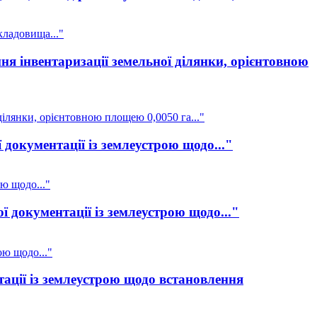
кладовища..."
я інвентаризації земельної ділянки, орієнтовною
ілянки, орієнтовною площею 0,0050 га..."
документації із землеустрою щодо..."
ю щодо..."
 документації із землеустрою щодо..."
ою щодо..."
ації із землеустрою щодо встановлення