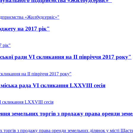
омунального підприємства «Жилбудсервіс»"
ідприємства «Жилбудсервіс»"
джету на 2017 рік"
 рік"
ької ради VI скликання на II півріччя 2017 року"
кликання на II півріччя 2017 року"
міська рада VI скликання LXXVІІІ сесія
I скликання LXXVІІІ сесія
ння земельних торгів з продажу права оренди земе
 торгів з продажу права оренди земельних ділянок у місті Щаст