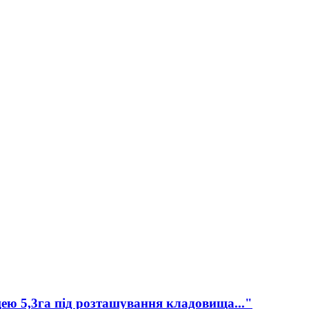
ею 5,3га під розташування кладовища..."