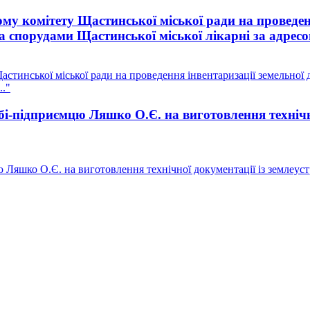
у комітету Щастинської міської ради на проведенн
 спорудами Щастинської міської лікарні за адресо
стинської міської ради на проведення інвентаризації земельної
.."
і-підприємцю Ляшко О.Є. на виготовлення технічно
Ляшко О.Є. на виготовлення технічної документації із землеуст