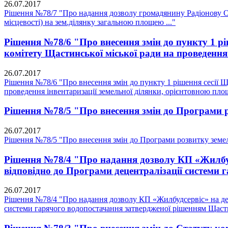
26.07.2017
Рішення №78/7 "Про надання дозволу громадянину Радіонову О. 
місцевості) на зем.ділянку загальною площею ..."
Рішення №78/6 "Про внесення змін до пункту 1 рі
комітету Щастинської міської ради на проведення 
26.07.2017
Рішення №78/6 "Про внесення змін до пункту 1 рішення сесії Щ
проведення інвентаризації земельної ділянки, орієнтовною площ
Рішення №78/5 "Про внесення змін до Програми ро
26.07.2017
Рішення №78/5 "Про внесення змін до Програми розвитку земель
Рішення №78/4 "Про надання дозволу КП «Жилбудс
відповідно до Програми децентралізації системи 
26.07.2017
Рішення №78/4 "Про надання дозволу КП «Жилбудсервіс» на дем
системи гарячого водопостачання затвердженої рішенням Щастин