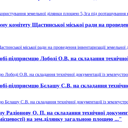
ористування земельної ділянки площею 5,3га під розташування 
у комітету Щастинської міської ради на проведенн
тинської міської ради на проведення інвентаризації земельної д
бі-підприємцю Лободі О.В. на складання технічної 
 Лободі О.В. на складання технічної документації із землеустро
бі-підприємцю Бєлашу С.В. на складання технічної
 Бєлашу С.В. на складання технічної документації із землеустр
 Радіонову О. П. на складання технічної документ
місцевості) на зем.ділянку загальною площею ..."