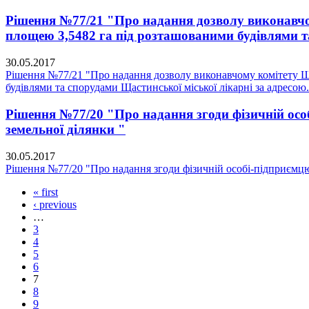
Рішення №77/21 "Про надання дозволу виконавчом
площею 3,5482 га під розташованими будівлями та
30.05.2017
Рішення №77/21 "Про надання дозволу виконавчому комітету Ща
будівлями та спорудами Щастинської міської лікарні за адресою.
Рішення №77/20 "Про надання згоди фізичній особ
земельної ділянки "
30.05.2017
Рішення №77/20 "Про надання згоди фізичній особі-підприємцю 
« first
‹ previous
…
3
4
5
6
7
8
9