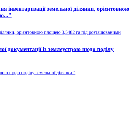
я інвентаризації земельної ділянки, орієнтовною
ю..."
 ділянки, орієнтовною площею 3,5482 га під розташованими
ї документації із землеустрою щодо поділу
рою щодо поділу земельної ділянки "