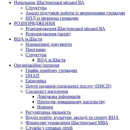
Начальник Щастинської міської ВА
Структура
Аналіз підсумків роботи із зверненнями громадян
НПД із звернень громадян
РОЗПОРЯДЖЕННЯ
Розпорядження Щастинської міської ВА
Розпорядження (архів)
ВЦА м.Щастя
Нормативні документи
Програми
Структура
ВЦА м.Щастя
Організаційні питання
Графік прийому громадян
ЦНАП
Економіка
Центр надання соціальних послуг (ЦНСП)
Соцзахист населення
Довідкова інформація
Протидія домашньому насильству
Новини
Регуляторна діяльність
Відділ освіти, культури, молоді та спорту ВЦА
Фінансове управління Щастинської МВА
Служба у справах дітей