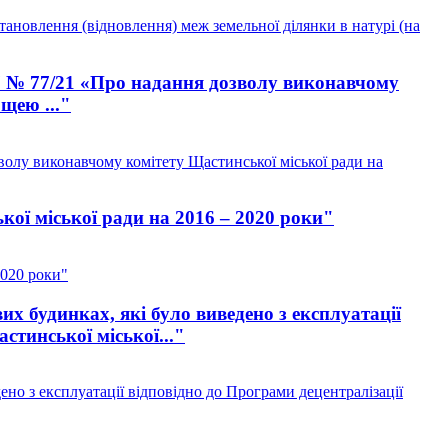
ановлення (відновлення) меж земельної ділянки в натурі (на
017 № 77/21 «Про надання дозволу виконавчому
щею ..."
зволу виконавчому комітету Щастинської міської ради на
ої міської ради на 2016 – 2020 роки"
2020 роки"
 будинках, які було виведено з експлуатації
тинської міської..."
о з експлуатації відповідно до Програми децентралізації