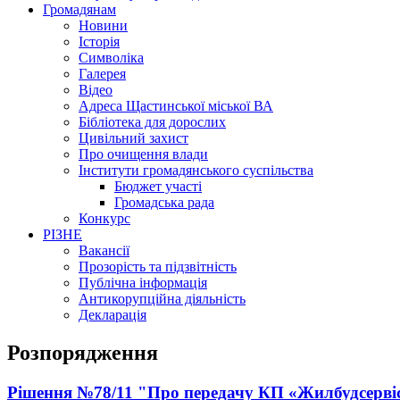
Громадянам
Новини
Історія
Символіка
Галерея
Відео
Адреса Щастинської міської ВА
Бібліотека для дорослих
Цивільний захист
Про очищення влади
Інститути громадянського суспільства
Бюджет участі
Громадська рада
Конкурс
РІЗНЕ
Вакансії
Прозорість та підзвітність
Публічна інформація
Антикорупційна діяльність
Декларація
Розпорядження
Рішення №78/11 "Про передачу КП «Жилбудсервіс»