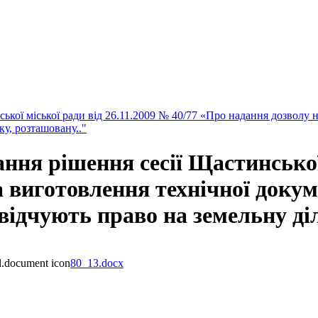
кої міської ради від 26.11.2009 № 40/77 «Про надання дозволу н
у, розташовану.."
ня рішення сесії Щастинської 
а виготовлення технічної докум
відчують право на земельну ді
80_13.docx