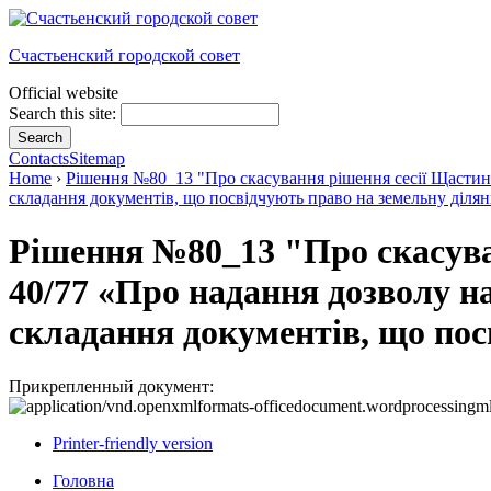
Счастьенский городской совет
Official website
Search this site:
Contacts
Sitemap
Home
›
Рішення №80_13 "Про скасування рішення сесії Щастинсь
складання документів, що посвідчують право на земельну ділянк
Рішення №80_13 "Про скасуван
40/77 «Про надання дозволу н
складання документів, що пос
Прикрепленный документ:
Printer-friendly version
Головна