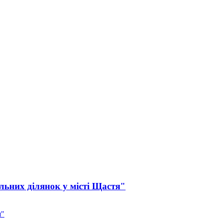
льних ділянок у місті Щастя"
я"