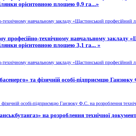
ілянки орієнтовною площею 0,9 га...»
-технічному навчальному закладу «Щастинський професійний лі
у професійно-технічному навчальному закладу «Щ
ілянки орієнтовною площею 3,1 га... »
-технічному навчальному закладу «Щастинський професійний лі
сенерго» та фізичній особі-підприємцю Ганзюку Ф.
ізичній особі-підприємцю Ганзюку Ф.С. на розроблення технічно
ськбутангаз» на розроблення технічної документа