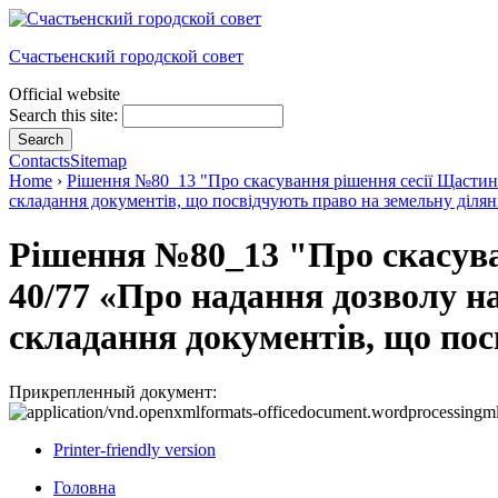
Счастьенский городской совет
Official website
Search this site:
Contacts
Sitemap
Home
›
Рішення №80_13 "Про скасування рішення сесії Щастинсь
складання документів, що посвідчують право на земельну ділянк
Рішення №80_13 "Про скасуван
40/77 «Про надання дозволу н
складання документів, що пос
Прикрепленный документ:
Printer-friendly version
Головна