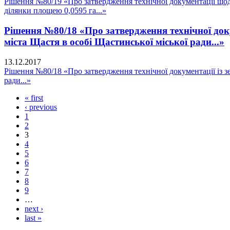
Рішення №80/19 «Про затвердження технічної документації щодо 
ділянки площею 0,0595 га...»
Рішення №80/18 «Про затвердження технічної доку
міста Щастя в особі Щастинської міської ради...»
13.12.2017
Рішення №80/18 «Про затвердження технічної документації із з
ради...»
« first
‹ previous
1
2
3
4
5
6
7
8
9
…
next ›
last »