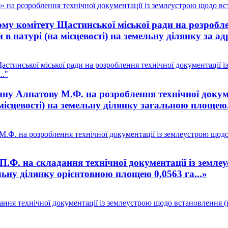
на розроблення технічної документації із землеустрою щодо вст
у комітету Щастинської міської ради на розроблен
в натурі (на місцевості) на земельну ділянку за ад
тинської міської ради на розроблення технічної документації і
.."
у Алпатову М.Ф. на розроблення технічної докуме
 місцевості) на земельну ділянку загальною площею.
Ф. на розроблення технічної документації із землеустрою щодо 
.Ф. на складання технічної документації із земле
ельну ділянку орієнтовною площею 0,0563 га...»
ня технічної документації із землеустрою щодо встановлення (ві