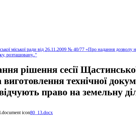
кої міської ради від 26.11.2009 № 40/77 «Про надання дозволу н
у, розташовану.."
ня рішення сесії Щастинської 
а виготовлення технічної докум
відчують право на земельну ді
80_13.docx