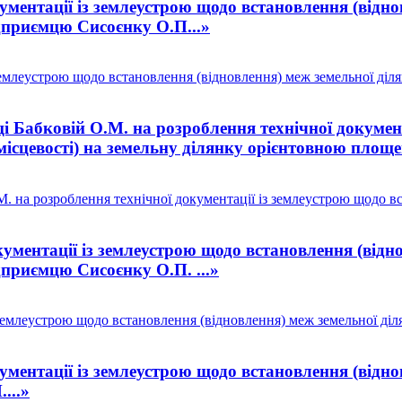
ментації із землеустрою щодо встановлення (віднов
підприємцю Сисоєнку О.П...»
млеустрою щодо встановлення (відновлення) меж земельної ділянк
 Бабковій О.М. на розроблення технічної документ
 місцевості) на земельну ділянку орієнтовною площе
 на розроблення технічної документації із землеустрою щодо вст
ументації із землеустрою щодо встановлення (відно
ідприємцю Сисоєнку О.П. ...»
емлеустрою щодо встановлення (відновлення) меж земельної ділянк
ментації із землеустрою щодо встановлення (віднов
...»