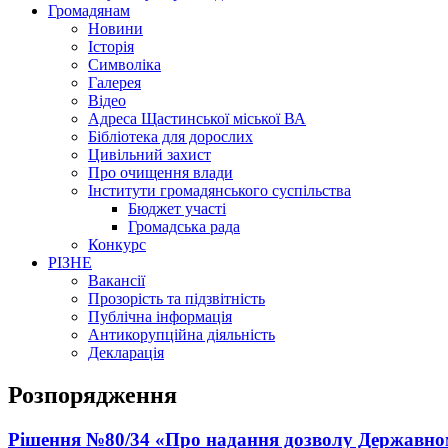
Громадянам
Новини
Історія
Символіка
Галерея
Відео
Адреса Щастинської міської ВА
Бібліотека для дорослих
Цивільний захист
Про очищення влади
Інститути громадянського суспільства
Бюджет участі
Громадська рада
Конкурс
РІЗНЕ
Вакансії
Прозорість та підзвітність
Публічна інформація
Антикорупційна діяльність
Декларація
Розпорядження
Рішення №80/34 «Про надання дозволу Державном