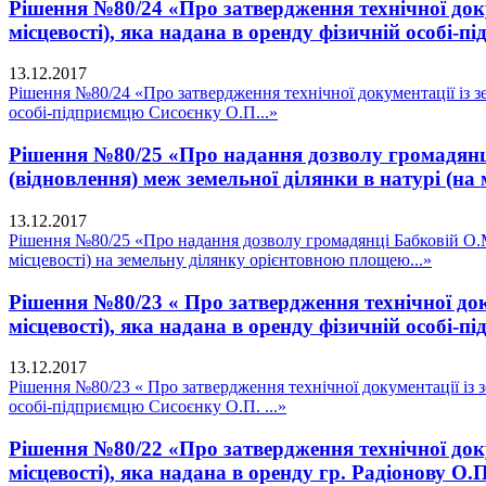
Рішення №80/24 «Про затвердження технічної доку
місцевості), яка надана в оренду фізичній особі-
13.12.2017
Рішення №80/24 «Про затвердження технічної документації із зе
особі-підприємцю Сисоєнку О.П...»
Рішення №80/25 «Про надання дозволу громадянці
(відновлення) меж земельної ділянки в натурі (на
13.12.2017
Рішення №80/25 «Про надання дозволу громадянці Бабковій О.М.
місцевості) на земельну ділянку орієнтовною площею...»
Рішення №80/23 « Про затвердження технічної док
місцевості), яка надана в оренду фізичній особі-п
13.12.2017
Рішення №80/23 « Про затвердження технічної документації із з
особі-підприємцю Сисоєнку О.П. ...»
Рішення №80/22 «Про затвердження технічної доку
місцевості), яка надана в оренду гр. Радіонову О.П.