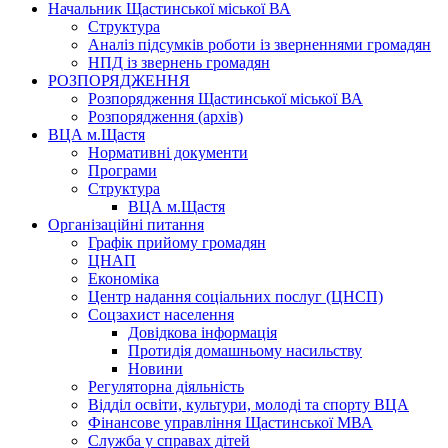
Начальник Щастинської міської ВА
Структура
Аналіз підсумків роботи із зверненнями громадян
НПД із звернень громадян
РОЗПОРЯДЖЕННЯ
Розпорядження Щастинської міської ВА
Розпорядження (архів)
ВЦА м.Щастя
Нормативні документи
Програми
Структура
ВЦА м.Щастя
Організаційні питання
Графік прийому громадян
ЦНАП
Економіка
Центр надання соціальних послуг (ЦНСП)
Соцзахист населення
Довідкова інформація
Протидія домашньому насильству
Новини
Регуляторна діяльність
Відділ освіти, культури, молоді та спорту ВЦА
Фінансове управління Щастинської МВА
Служба у справах дітей