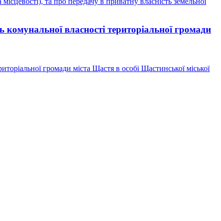
місцевості), та про передачу в приватну власність земельної
ль комунальної власності територіальної громади
иторіальної громади міста Щастя в особі Щастинської міської