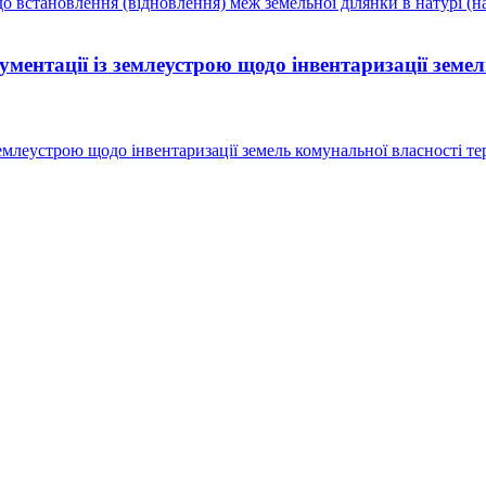
встановлення (відновлення) меж земельної ділянки в натурі (на 
ментації із землеустрою щодо інвентаризації земе
емлеустрою щодо інвентаризації земель комунальної власності тер