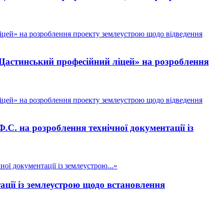
цей» на розроблення проекту землеустрою щодо відведення
астинський професійний ліцей» на розроблення
цей» на розроблення проекту землеустрою щодо відведення
С. на розроблення технічної документації із
ї документації із землеустрою...»
ції із землеустрою щодо встановлення