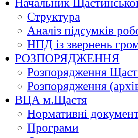
Начальник Щастинської
Структура
Аналіз підсумків роб
НПД із звернень гро
РОЗПОРЯДЖЕННЯ
Розпорядження Щасти
Розпорядження (архі
ВЦА м.Щастя
Нормативні докумен
Програми