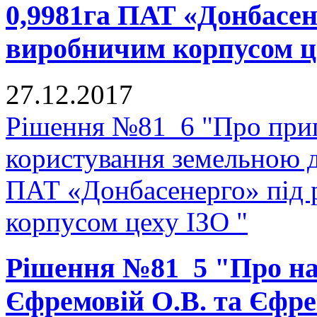
0,9981га ПАТ «Донбасен
виробничим корпусом ц
27.12.2017
Рішення №81_6 "Про прип
користування земельною 
ПАТ «Донбасенерго» під
корпусом цеху ІЗО "
Рішення №81_5 "Про на
Єфремовій О.В. та Єфре