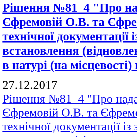
Рішення №81_4 "Про на
Єфремовій О.В. та Єфре
технічної документації 
встановлення (відновле
в натурі (на місцевості) 
27.12.2017
Рішення №81_4 "Про нада
Єфремовій О.В. та Єфрем
технічної документації і