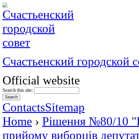
Счастьенский городской с
Official website
Search this site:
Contacts
Sitemap
Home
›
Рішення №80/10 "П
прийому виборців депутат