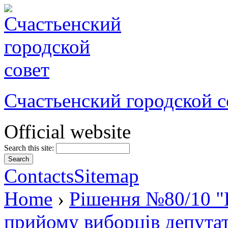
Счастьенский городской с
Official website
Search this site:
Contacts
Sitemap
Home
›
Рішення №80/10 "П
прийому виборців депутат