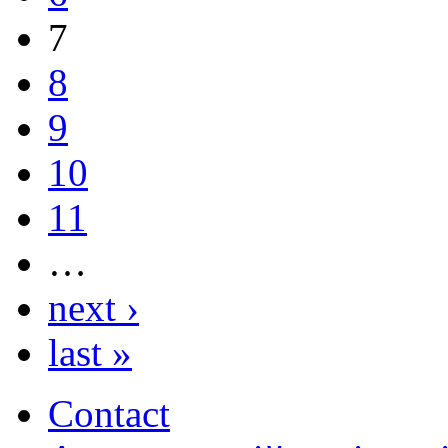
7
8
9
10
11
…
next ›
last »
Contact