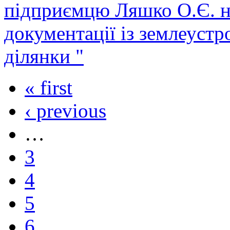
підприємцю Ляшко О.Є. на
документації із землеуст
ділянки "
« first
‹ previous
…
3
4
5
6