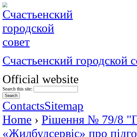
Счастьенский городской с
Official website
Search this site:
Contacts
Sitemap
Home
›
Рішення № 79/8 "П
«Жилбудсервіс» про підго