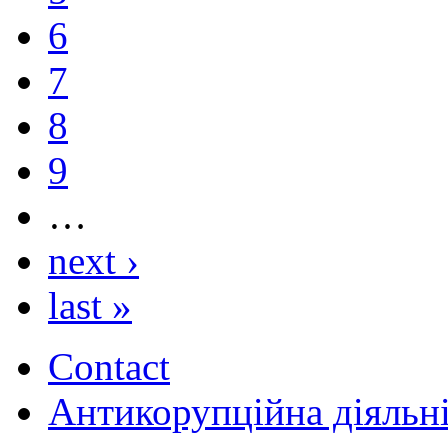
6
7
8
9
…
next ›
last »
Contact
Антикорупційна діяльн