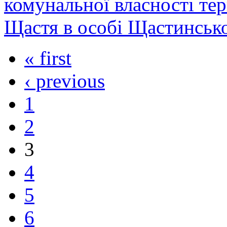
комунальної власності тер
Щастя в особі Щастинської
« first
‹ previous
1
2
3
4
5
6