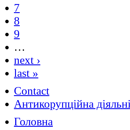
7
8
9
…
next ›
last »
Contact
Антикорупційна діяльн
Головна