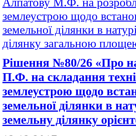
Алпатову М.Ф. на розробл
землеустрою щодо встано
земельної ділянки в натурі
ділянку загальною площею
Рішення №80/26 «Про н
П.Ф. на складання техні
землеустрою щодо встан
земельної ділянки в нату
земельну ділянку орієнт