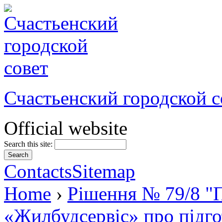
Счастьенский городской с
Official website
Search this site:
Contacts
Sitemap
Home
›
Рішення № 79/8 "П
«Жилбудсервіс» про підго