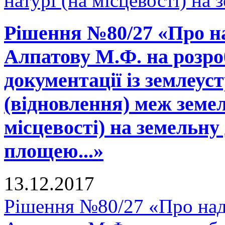
натурі (на місцевості) на 
Рішення №80/27 «Про н
Алпатову М.Ф. на розро
документації із землеу
(відновлення) меж земел
місцевості) на земельну
площею...»
13.12.2017
Рішення №80/27 «Про над