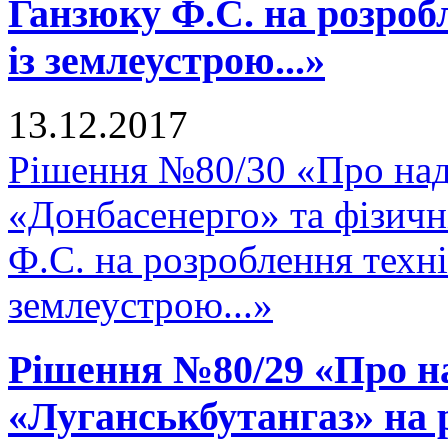
Ганзюку Ф.С. на розроб
із землеустрою...»
13.12.2017
Рішення №80/30 «Про на
«Донбасенерго» та фізич
Ф.С. на розроблення техні
землеустрою...»
Рішення №80/29 «Про н
«Луганськбутангаз» на 