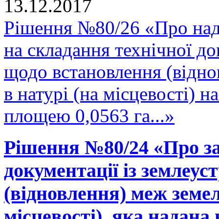
13.12.2017
Рішення №80/26 «Про над
на складання технічної до
щодо встановлення (відно
в натурі (на місцевості) 
площею 0,0563 га...»
Рішення №80/24 «Про за
документації із землеу
(відновлення) меж земел
місцевості), яка надана 