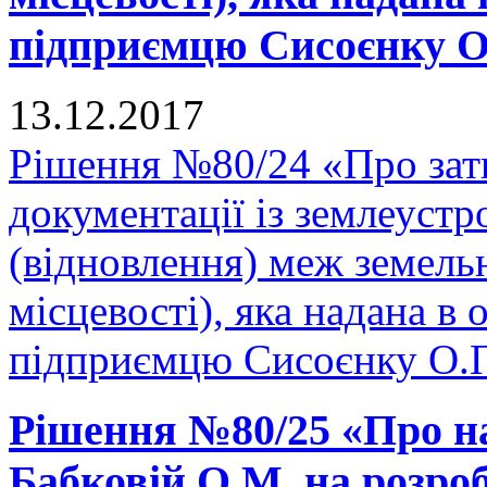
підприємцю Сисоєнку О.
13.12.2017
Рішення №80/24 «Про зат
документації із землеуст
(відновлення) меж земельн
місцевості), яка надана в 
підприємцю Сисоєнку О.П
Рішення №80/25 «Про н
Бабковій О.М. на розро