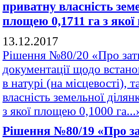
приватну власність зем
площею 0,1711 га з якої 
13.12.2017
Рішення №80/20 «Про зат
документації щодо встано
в натурі (на місцевості), 
власність земельної діля
з якої площею 0,1000 га...
Рішення №80/19 «Про за