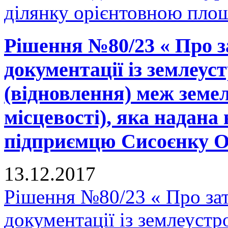
ділянку орієнтовною площ
Рішення №80/23 « Про з
документації із землеу
(відновлення) меж земел
місцевості), яка надана 
підприємцю Сисоєнку О.П
13.12.2017
Рішення №80/23 « Про зат
документації із землеуст