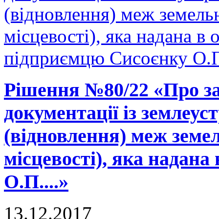
(відновлення) меж земельн
місцевості), яка надана в 
підприємцю Сисоєнку О.П.
Рішення №80/22 «Про за
документації із землеу
(відновлення) меж земел
місцевості), яка надана 
О.П....»
13.12.2017