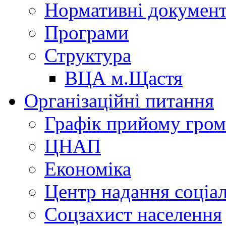
Нормативні докумен
Програми
Структура
ВЦА м.Щастя
Організаційні питання
Графік прийому гро
ЦНАП
Економіка
Центр надання соціа
Соцзахист населення