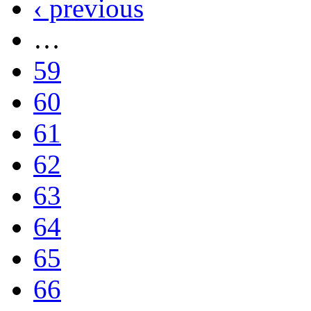
‹ previous
…
59
60
61
62
63
64
65
66