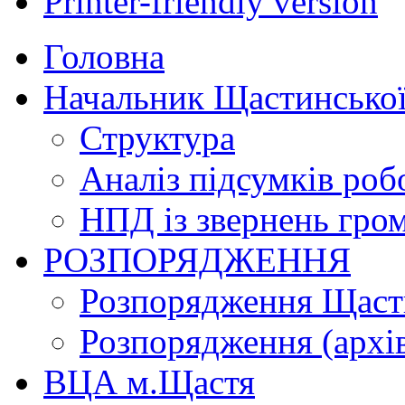
Printer-friendly version
Головна
Начальник Щастинської
Структура
Аналіз підсумків роб
НПД із звернень гро
РОЗПОРЯДЖЕННЯ
Розпорядження Щасти
Розпорядження (архі
ВЦА м.Щастя