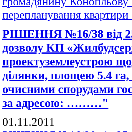
громадянину Конопльову 
перепланування квартири
РІШЕННЯ №16/38 від 25
дозволу КП «Жилбудсерв
проектуземлеустрою щод
ділянки, площею 5.4 га
очисними спорудами гос
за адресою: ………"
01.11.2011