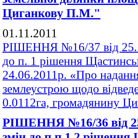
Циганкову П.М."
01.11.2011
РІШЕННЯ №16/37 від 25.1
до п. 1 рішення Щастинськ
24.06.2011р. «Про наданн
землеустрою щодо відвед
0.0112га, громадянину Ци
РІШЕННЯ №16/36 від 25.
змін до п.п.1,2 рішення