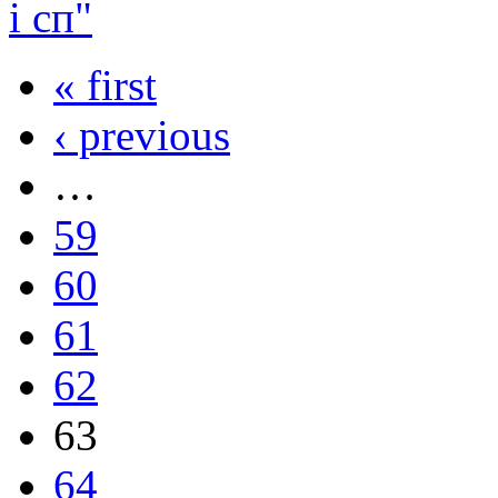
і сп"
« first
‹ previous
…
59
60
61
62
63
64