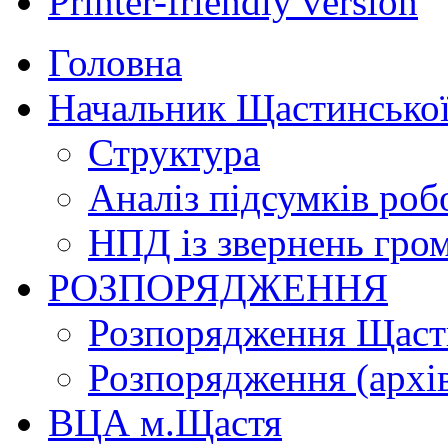
Printer-friendly version
Головна
Начальник Щастинської
Структура
Аналіз підсумків роб
НПД із звернень гро
РОЗПОРЯДЖЕННЯ
Розпорядження Щасти
Розпорядження (архі
ВЦА м.Щастя