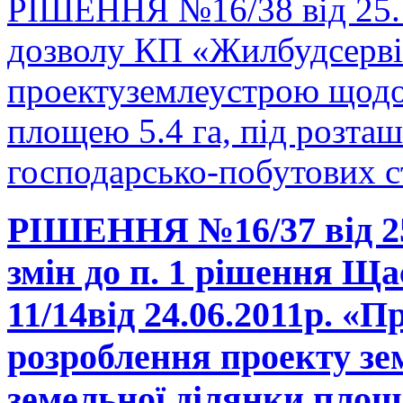
РІШЕННЯ №16/38 від 25.1
дозволу КП «Жилбудсерві
проектуземлеустрою щодо 
площею 5.4 га, під розт
господарсько-побутових 
РІШЕННЯ №16/37 від 25.
змін до п. 1 рішення Ща
11/14від 24.06.2011р. «П
розроблення проекту зе
земельної ділянки площ