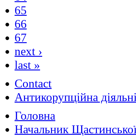
65
66
67
next ›
last »
Contact
Антикорупційна діяльн
Головна
Начальник Щастинської