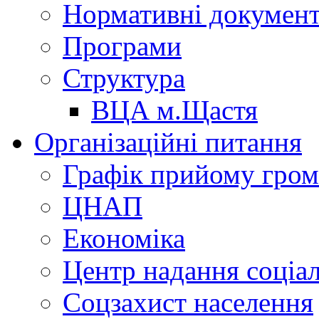
Нормативні докумен
Програми
Структура
ВЦА м.Щастя
Організаційні питання
Графік прийому гро
ЦНАП
Економіка
Центр надання соціа
Соцзахист населення