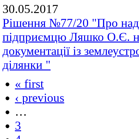
30.05.2017
Рішення №77/20 "Про нада
підприємцю Ляшко О.Є. на
документації із землеуст
ділянки "
« first
‹ previous
…
3