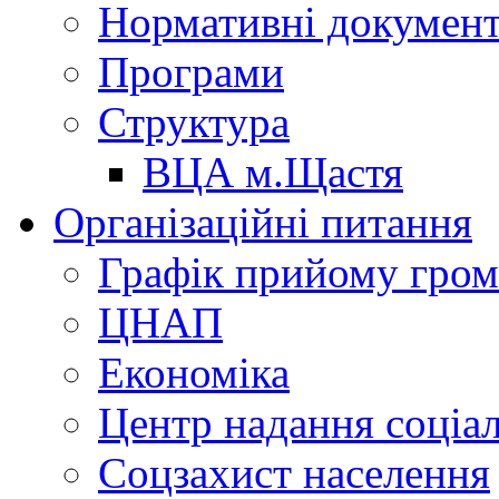
Нормативні докумен
Програми
Структура
ВЦА м.Щастя
Організаційні питання
Графік прийому гро
ЦНАП
Економіка
Центр надання соціа
Соцзахист населення