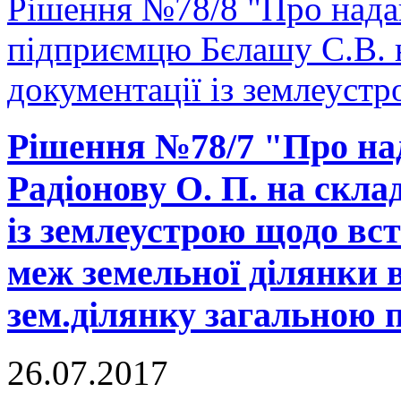
Рішення №78/8 "Про надан
підприємцю Бєлашу С.В. н
документації із землеустр
Рішення №78/7 "Про на
Радіонову О. П. на скла
із землеустрою щодо вс
меж земельної ділянки в
зем.ділянку загальною 
26.07.2017