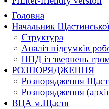
Printer-friendly version
Головна
Начальник Щастинської
Структура
Аналіз підсумків роб
НПД із звернень гро
РОЗПОРЯДЖЕННЯ
Розпорядження Щасти
Розпорядження (архі
ВЦА м.Щастя