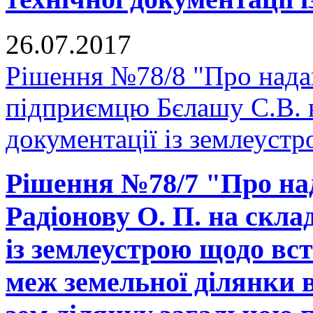
26.07.2017
Рішення №78/8 "Про надан
підприємцю Бєлашу С.В. н
документації із землеустр
Рішення №78/7 "Про на
Радіонову О. П. на скла
із землеустрою щодо вс
меж земельної ділянки в