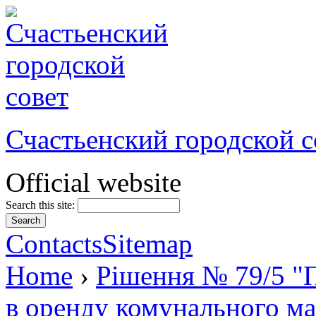
Счастьенский городской с
Official website
Search this site:
Contacts
Sitemap
Home
›
Рішення № 79/5 "П
в оренду комунального ма