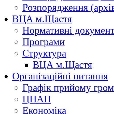
Розпорядження (архі
ВЦА м.Щастя
Нормативні докумен
Програми
Структура
ВЦА м.Щастя
Організаційні питання
Графік прийому гро
ЦНАП
Економіка