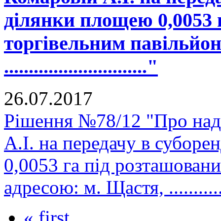
ділянки площею 0,0053 
торгівельним павільйон
............................."
26.07.2017
Рішення №78/12 "Про на
А.І. на передачу в субор
0,0053 га під розташован
адресою: м. Щастя, ..............
« first