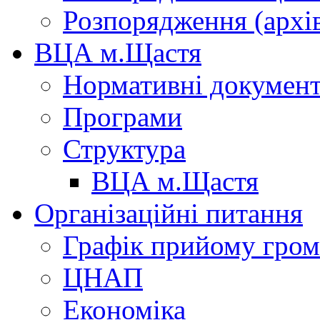
Розпорядження (архі
ВЦА м.Щастя
Нормативні докумен
Програми
Структура
ВЦА м.Щастя
Організаційні питання
Графік прийому гро
ЦНАП
Економіка