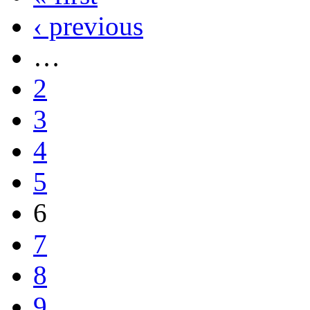
‹ previous
…
2
3
4
5
6
7
8
9