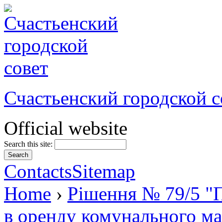
Счастьенский городской с
Official website
Search this site:
Contacts
Sitemap
Home
›
Рішення № 79/5 "П
в оренду комунального ма