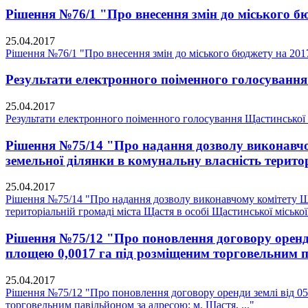
Рішення №76/1 "Про внесення змін до міського бю
25.04.2017
Рішення №76/1 "Про внесення змін до міського бюджету на 2017
Результати електронного поіменного голосування 
25.04.2017
Результати електронного поіменного голосування Щастинської м
Рішення №75/14 "Про надання дозволу виконавчом
земельної ділянки в комунальну власність територ
25.04.2017
Рішення №75/14 "Про надання дозволу виконавчому комітету Ща
територіальній громаді міста Щастя в особі Щастинської міської 
Рішення №75/12 "Про поновлення договору оренди 
площею 0,0017 га під розміщеним торговельним па
25.04.2017
Рішення №75/12 "Про поновлення договору оренди землі від 05.
торговельним павільйоном за адресою: м. Щастя, ..."