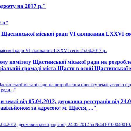
джету на 2017 р."
 р."
Щастинської міської ради VI скликання LXXVI сесі
іської ради VI скликання LXXVI сесія 25.04.2017 р .
у комітету Щастинської міської ради на розробле
іальній громаді міста Щастя в особі Щастинської м
стинської міської ради на розроблення проекту землеустрою щод
ради..."
землі від 05.04.2012, державна реєстрація від 24
вільйоном за адресою: м. Щастя, ..."
04.2012, державна реєстрація від 24.05.2012 за №4410100040010