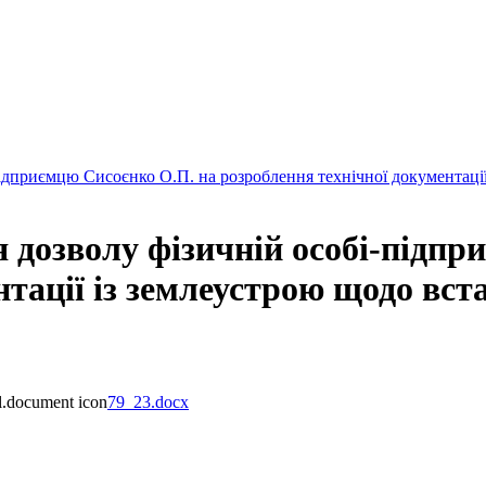
ідприємцю Сисоєнко О.П. на розроблення технічної документації
 дозволу фізичній особі-підпр
нтації із землеустрою щодо вст
79_23.docx