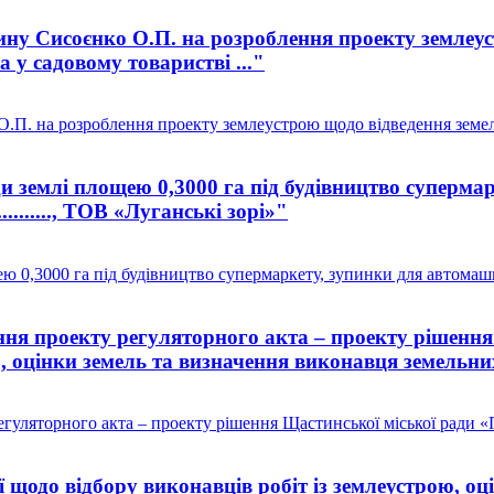
у Сисоєнко О.П. на розроблення проекту землеустр
 у садовому товаристві ..."
П. на розроблення проекту землеустрою щодо відведення земельн
 землі площею 0,3000 га під будівництво супермар
........., ТОВ «Луганські зорі»"
0,3000 га під будівництво супермаркету, зупинки для автомашин
я проекту регуляторного акта – проекту рішення
ю, оцінки земель та визначення виконавця земельних
ляторного акта – проекту рішення Щастинської міської ради «Пр
 щодо відбору виконавців робіт із землеустрою, о