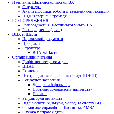
Начальник Щастинської міської ВА
Структура
Аналіз підсумків роботи із зверненнями громадян
НПД із звернень громадян
РОЗПОРЯДЖЕННЯ
Розпорядження Щастинської міської ВА
Розпорядження (архів)
ВЦА м.Щастя
Нормативні документи
Програми
Структура
ВЦА м.Щастя
Організаційні питання
Графік прийому громадян
ЦНАП
Економіка
Центр надання соціальних послуг (ЦНСП)
Соцзахист населення
Довідкова інформація
Протидія домашньому насильству
Новини
Регуляторна діяльність
Відділ освіти, культури, молоді та спорту ВЦА
Фінансове управління Щастинської МВА
Служба у справах дітей