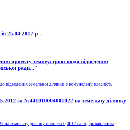
я 25.04.2017 р .
ння проекту землеустрою щодо відведення
іської ради..."
о відведення земельної ділянки в комунальну власність
.05.2012 за №441010004001022 на земельну ділянку
22 на земельну ділянку площею 0,0017 га під розміщеним