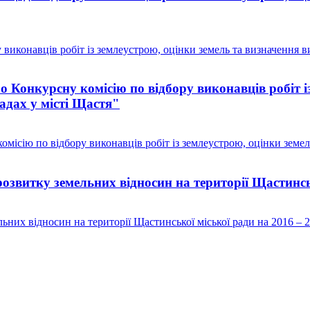
виконавців робіт із землеустрою, оцінки земель та визначення в
Конкурсну комісію по відбору виконавців робіт із
адах у місті Щастя"
ісію по відбору виконавців робіт із землеустрою, оцінки земел
звитку земельних відносин на території Щастинськ
них відносин на території Щастинської міської ради на 2016 – 