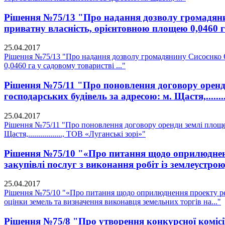
Рішення №75/13 "Про надання дозволу громадянин
приватну власність, орієнтовною площею 0,0460 га
25.04.2017
Рішення №75/13 "Про надання дозволу громадянину Сисоєнко О.
0,0460 га у садовому товаристві ..."
Рішення №75/11 "Про поновлення договору оренди
господарських будівель за адресою: м. Щастя,........
25.04.2017
Рішення №75/11 "Про поновлення договору оренди землі площею 
Щастя,................., ТОВ «Луганські зорі»"
Рішення №75/10 "«Про питання щодо оприлюдненн
закупівлі послуг з виконання робіт із землеустро
25.04.2017
Рішення №75/10 "«Про питання щодо оприлюднення проекту регу
оцінки земель та визначення виконавця земельних торгів на..."
Рішення №75/8 "Про утворення конкурсної комісії