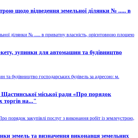
ою щодо відведення земельної ділянки № ..... в
ої ділянки № ..... в приватну власність, орієнтовною площею
кету, зупинки для автомашин та будівництво
 та будівництво господарських будівель за адресою: м.
 Щастинської міської ради «Про порядок
 торгів на..."
о порядок закупівлі послуг з виконання робіт із землеустрою,
цінки земель та визначення виконавця земельних