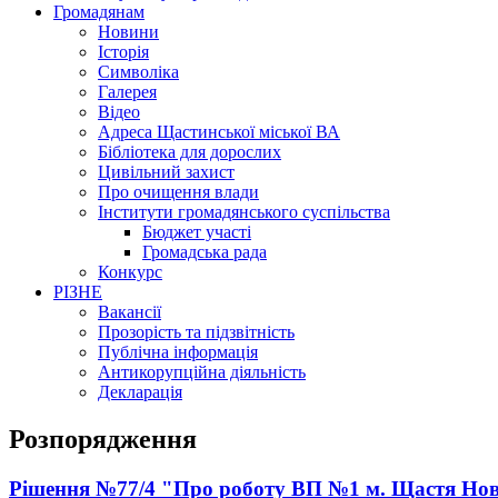
Громадянам
Новини
Історія
Символіка
Галерея
Відео
Адреса Щастинської міської ВА
Бібліотека для дорослих
Цивільний захист
Про очищення влади
Інститути громадянського суспільства
Бюджет участі
Громадська рада
Конкурс
РІЗНЕ
Вакансії
Прозорість та підзвітність
Публічна інформація
Антикорупційна діяльність
Декларація
Розпорядження
Рішення №77/4 "Про роботу ВП №1 м. Щастя Нов