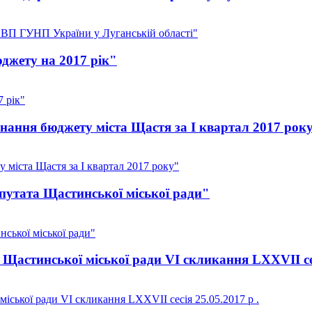
ВП ГУНП України у Луганській області"
джету на 2017 рік"
 рік"
нання бюджету міста Щастя за I квартал 2017 рок
 міста Щастя за I квартал 2017 року"
утата Щастинської міської ради"
ської міської ради"
Щастинської міської ради VI скликання LXXVII сесі
іської ради VI скликання LXXVII сесія 25.05.2017 р .