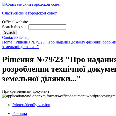
Счастьенский городской совет
Official website
Search this site:
Contacts
Sitemap
Home
›
Рішення №79/23 "Про надання дозволу фізичній особі-п
земельної ділянки..."
Рішення №79/23 "Про надання
розроблення технічної докуме
земельної ділянки..."
Прикрепленный документ:
Printer-friendly version
Головна