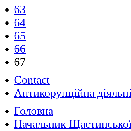
63
64
65
66
67
Contact
Антикорупційна діяльн
Головна
Начальник Щастинської