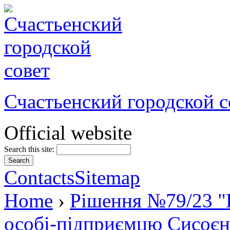
Счастьенский городской с
Official website
Search this site:
Contacts
Sitemap
Home
›
Рішення №79/23 "
особі-підприємцю Сисоєн