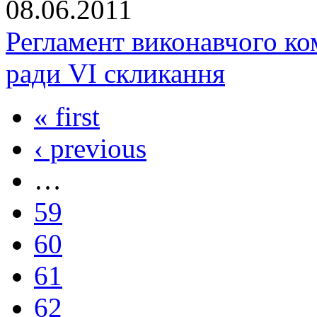
08.06.2011
Регламент виконавчого ко
ради VI скликання
« first
‹ previous
…
59
60
61
62