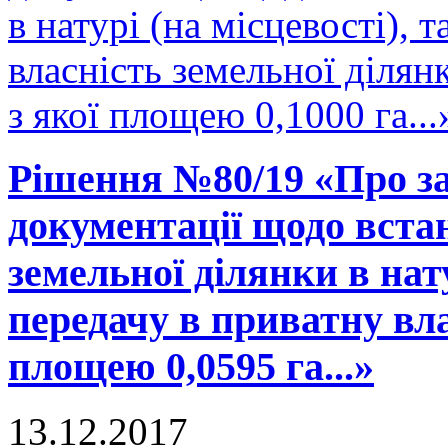
в натурі (на місцевості), 
власність земельної діля
з якої площею 0,1000 га...
Рішення №80/19 «Про за
документації щодо вста
земельної ділянки в нату
передачу в приватну вла
площею 0,0595 га...»
13.12.2017