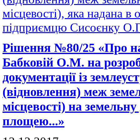
місцевості), яка надана в 
підприємцю Сисоєнку О.П
Рішення №80/25 «Про н
Бабковій О.М. на розро
документації із землеу
(відновлення) меж земел
місцевості) на земельну
площею...»