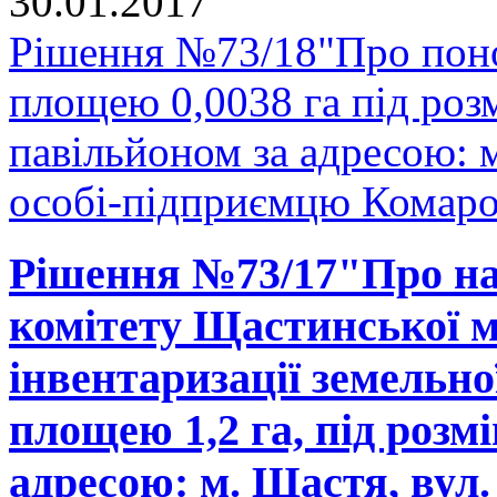
30.01.2017
Рішення №73/18"Про поно
площею 0,0038 га під ро
павільйоном за адресою: м. Ща
особі-підприємцю Комаров
Рішення №73/17"Про на
комітету Щастинської м
інвентаризації земельно
площею 1,2 га, під розм
адресою: м. Щастя, вул. 