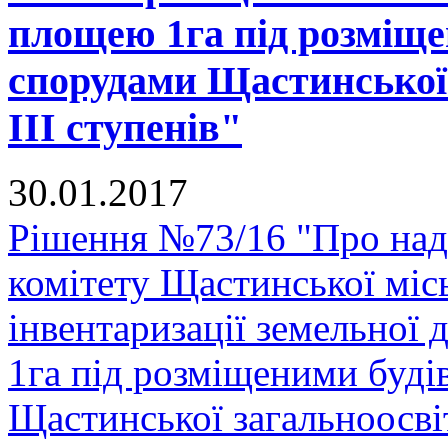
площею 1га під розміще
спорудами Щастинської 
ІІІ ступенів"
30.01.2017
Рішення №73/16 "Про над
комітету Щастинської міс
інвентаризації земельної
1га під розміщеними буді
Щастинської загальноосвіт