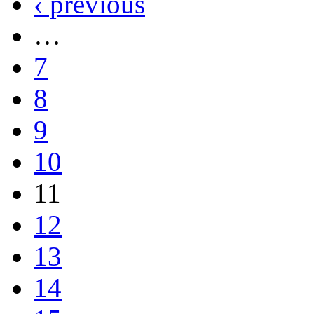
‹ previous
…
7
8
9
10
11
12
13
14