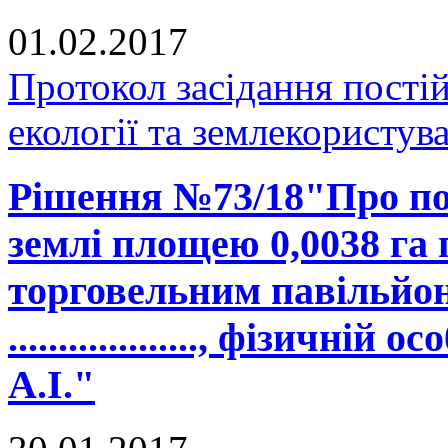
01.02.2017
Протокол засідання постій
екології та землекористув
Рішення №73/18"Про по
землі площею 0,0038 га
торговельним павільйон
..................., фізичн
А.І."