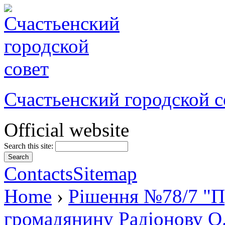
Счастьенский городской с
Official website
Search this site:
Contacts
Sitemap
Home
›
Рішення №78/7 "П
громадянину Радіонову О.