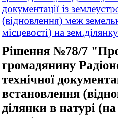
документації із землеуст
(відновлення) меж земельн
місцевості) на зем.ділянк
Рішення №78/7 "Про
громадянину Радіоно
технічної документа
встановлення (відно
ділянки в натурі (на