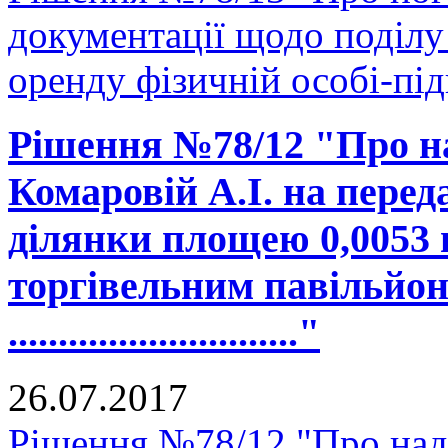
документації щодо поділу 
оренду фізичній особі-пі
Рішення №78/12 "Про н
Комаровій А.І. на перед
ділянки площею 0,0053 
торгівельним павільйон
............................."
26.07.2017
Рішення №78/12 "Про на