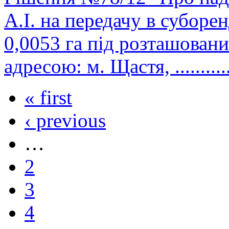
А.І. на передачу в субор
0,0053 га під розташован
адресою: м. Щастя, ..............
« first
‹ previous
…
2
3
4