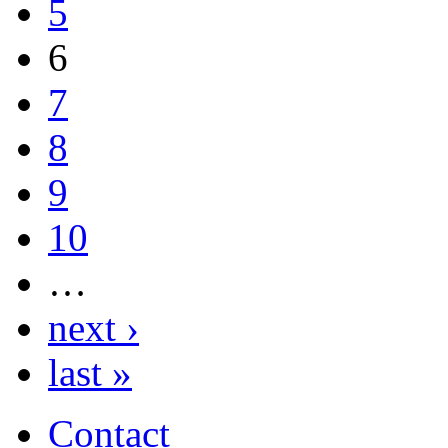
5
6
7
8
9
10
…
next ›
last »
Contact