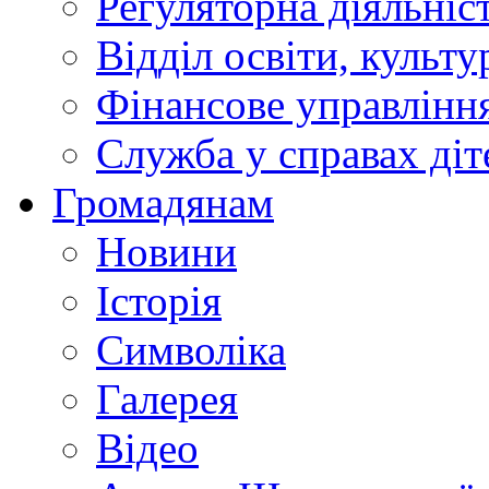
Регуляторна діяльніс
Відділ освіти, культ
Фінансове управлін
Служба у справах діт
Громадянам
Новини
Історія
Символіка
Галерея
Відео