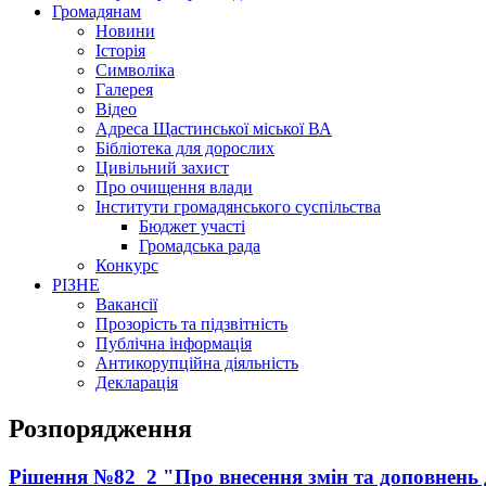
Громадянам
Новини
Історія
Символіка
Галерея
Відео
Адреса Щастинської міської ВА
Бібліотека для дорослих
Цивільний захист
Про очищення влади
Інститути громадянського суспільства
Бюджет участі
Громадська рада
Конкурс
РІЗНЕ
Вакансії
Прозорість та підзвітність
Публічна інформація
Антикорупційна діяльність
Декларація
Розпорядження
Рішення №82_2 "Про внесення змін та доповнень 