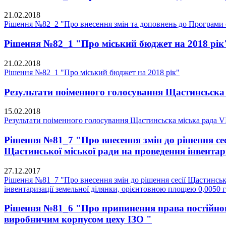
21.02.2018
Рішення №82_2 "Про внесення змін та доповнень до Програми с
Рішення №82_1 "Про міський бюджет на 2018 рік
21.02.2018
Рішення №82_1 "Про міський бюджет на 2018 рік"
Результати поіменного голосування Щастинсьска 
15.02.2018
Результати поіменного голосування Щастинсьска міська рада V
Рішення №81_7 "Про внесення змін до рішення сес
Щастинської міської ради на проведення інвентари
27.12.2017
Рішення №81_7 "Про внесення змін до рішення сесії Щастинсько
інвентаризації земельної ділянки, орієнтовною площею 0,0050 га
Рішення №81_6 "Про припинення права постійног
виробничим корпусом цеху ІЗО "