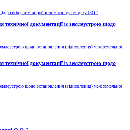
під розміщеним виробничим корпусом цеху ІЗО "
технічної документації із землеустрою щодо
землеустрою щодо встановлення (відновлення) меж земельної
технічної документації із землеустрою щодо
землеустрою щодо встановлення (відновлення) меж земельної