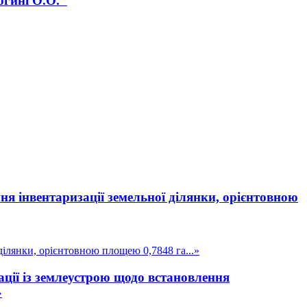
огині О.О."
я інвентаризації земельної ділянки, орієнтовною
ілянки, орієнтовною площею 0,7848 га...»
ції із землеустрою щодо встановлення
»