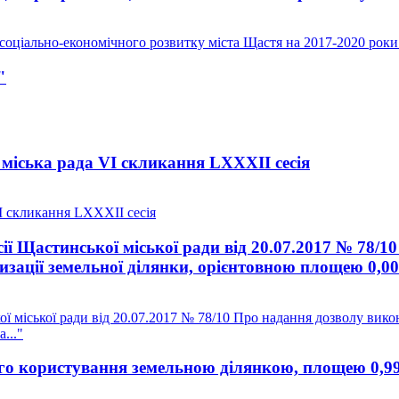
оціально-економічного розвитку міста Щастя на 2017-2020 роки
"
міська рада VI скликання LXXXII сесія
I скликання LXXXII сесія
ії Щастинської міської ради від 20.07.2017 № 78/
зації земельної ділянки, орієнтовною площею 0,005
ї міської ради від 20.07.2017 № 78/10 Про надання дозволу вико
..."
о користування земельною ділянкою, площею 0,9