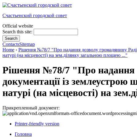
Счастьенский городской совет
Official website
Search this site:
Contacts
Sitemap
Home
›
Рішення №78/7 "Про надання дозволу громадянину Радіон
натурі (на місцевості) на зем.ділянку загальною площею ..."
Рішення №78/7 "Про надання д
документації із землеустрою 
натурі (на місцевості) на зем
Прикрепленный документ:
Printer-friendly version
Головна