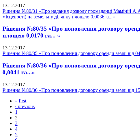
13.12.2017
Рішення №80/31 «Про надання дозволу громадянці Маміній А.А. 
місцевості) на земельну ділянку площею 0,0036га...»
Рішення №80/35 «Про поновлення договору оренди 
площею 0,0170 га... »
13.12.2017
Рішення №80/35 «Про поновлення договору оренди землі від 04.
Рішення №80/36 «Про поновлення договору оренди 
0,0041 га...»
13.12.2017
Рішення №80/36 «Про поновлення договору оренди землі від 15.0
« first
‹ previous
1
2
3
4
5