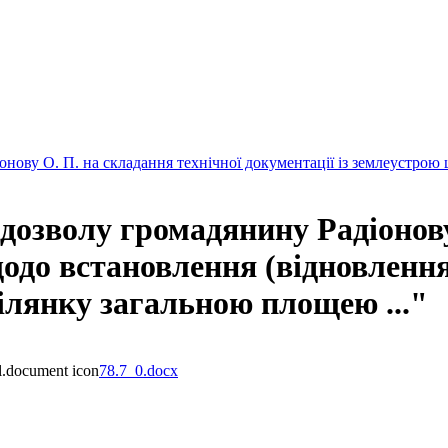
ову О. П. на складання технічної документації із землеустрою 
озволу громадянину Радіонову 
щодо встановлення (відновлення
.ділянку загальною площею ..."
78.7_0.docx