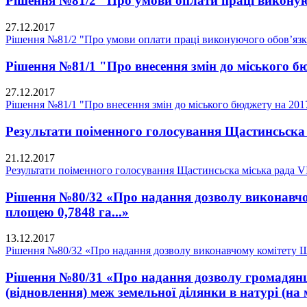
Рішення №81/2 "Про умови оплати праці виконуюч
27.12.2017
Рішення №81/2 "Про умови оплати праці виконуючого обов’язки
Рішення №81/1 "Про внесення змін до міського бю
27.12.2017
Рішення №81/1 "Про внесення змін до міського бюджету на 2017
Результати поіменного голосування Щастинсьска 
21.12.2017
Результати поіменного голосування Щастинсьска міська рада V
Рішення №80/32 «Про надання дозволу виконавчом
площею 0,7848 га...»
13.12.2017
Рішення №80/32 «Про надання дозволу виконавчому комітету Щас
Рішення №80/31 «Про надання дозволу громадянці
(відновлення) меж земельної ділянки в натурі (на 