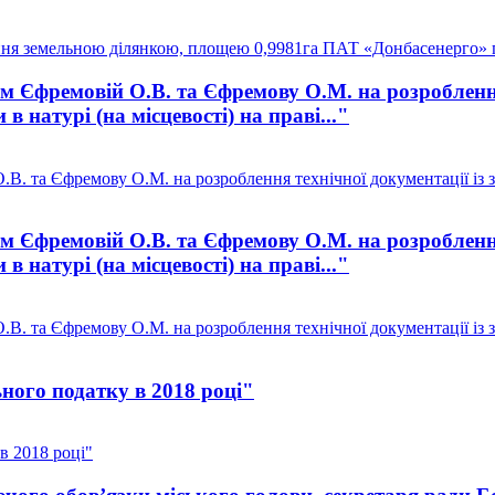
ня земельною ділянкою, площею 0,9981га ПАТ «Донбасенерго» 
Єфремовій О.В. та Єфремову О.М. на розроблення 
 натурі (на місцевості) на праві..."
. та Єфремову О.М. на розроблення технічної документації із 
Єфремовій О.В. та Єфремову О.М. на розроблення 
 натурі (на місцевості) на праві..."
. та Єфремову О.М. на розроблення технічної документації із 
ного податку в 2018 році"
в 2018 році"