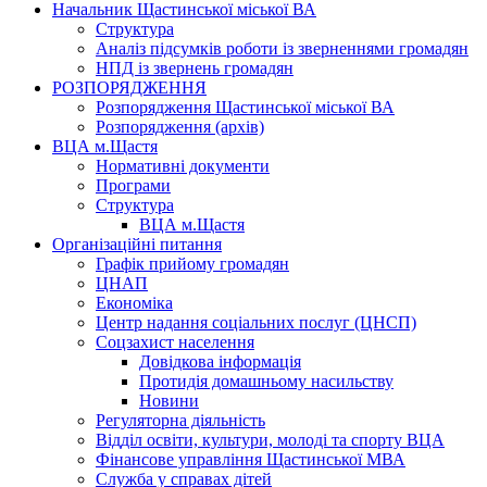
Начальник Щастинської міської ВА
Структура
Аналіз підсумків роботи із зверненнями громадян
НПД із звернень громадян
РОЗПОРЯДЖЕННЯ
Розпорядження Щастинської міської ВА
Розпорядження (архів)
ВЦА м.Щастя
Нормативні документи
Програми
Структура
ВЦА м.Щастя
Організаційні питання
Графік прийому громадян
ЦНАП
Економіка
Центр надання соціальних послуг (ЦНСП)
Соцзахист населення
Довідкова інформація
Протидія домашньому насильству
Новини
Регуляторна діяльність
Відділ освіти, культури, молоді та спорту ВЦА
Фінансове управління Щастинської МВА
Служба у справах дітей