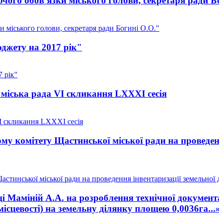
ого обов’язки міського голови, секретаря ради Б
 міського голови, секретаря ради Богині О.О."
джету на 2017 рік"
 рік"
міська рада VI скликання LXXXI сесія
I скликання LXXXI сесія
у комітету Щастинської міської ради на проведенн
тинської міської ради на проведення інвентаризації земельної д
 Маміній А.А. на розроблення технічної документа
місцевості) на земельну ділянку площею 0,0036га...