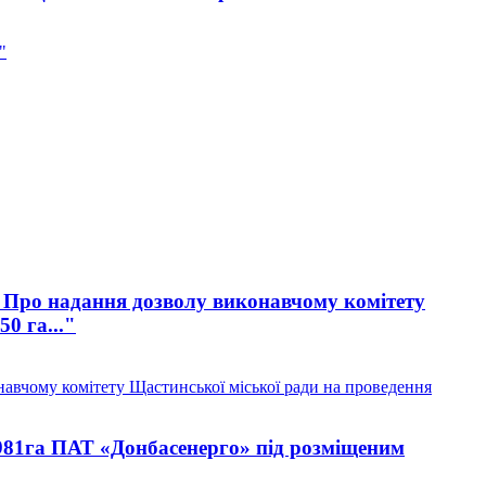
"
10 Про надання дозволу виконавчому комітету
0 га..."
навчому комітету Щастинської міської ради на проведення
981га ПАТ «Донбасенерго» під розміщеним