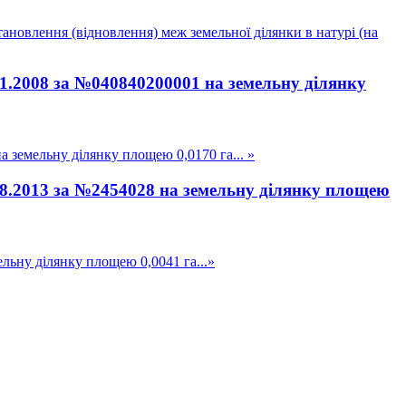
ановлення (відновлення) меж земельної ділянки в натурі (на
01.2008 за №040840200001 на земельну ділянку
 земельну ділянку площею 0,0170 га... »
.08.2013 за №2454028 на земельну ділянку площею
льну ділянку площею 0,0041 га...»