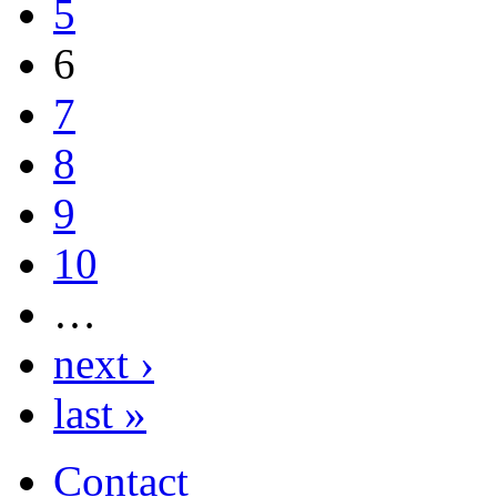
5
6
7
8
9
10
…
next ›
last »
Contact