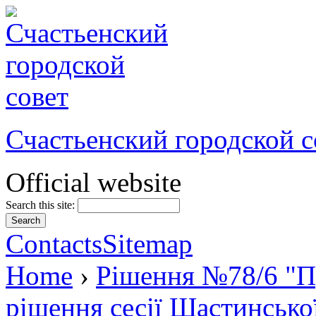
Счастьенский городской с
Official website
Search this site:
Contacts
Sitemap
Home
›
Рішення №78/6 "Пр
рішення сесії Щастинської