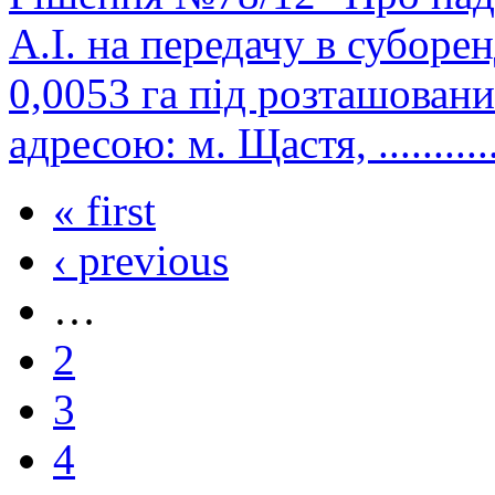
А.І. на передачу в субор
0,0053 га під розташован
адресою: м. Щастя, ..............
« first
‹ previous
…
2
3
4