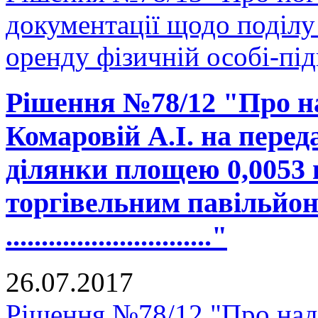
документації щодо поділу 
оренду фізичній особі-пі
Рішення №78/12 "Про н
Комаровій А.І. на перед
ділянки площею 0,0053 
торгівельним павільйон
............................."
26.07.2017
Рішення №78/12 "Про на