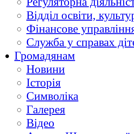
Регуляторна діяльніс
Відділ освіти, культ
Фінансове управлін
Служба у справах діт
Громадянам
Новини
Історія
Символіка
Галерея
Відео