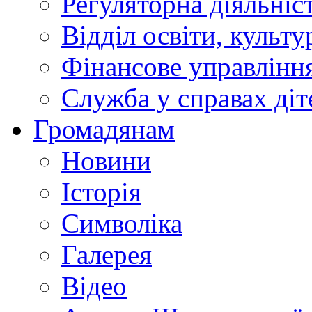
Регуляторна діяльніс
Відділ освіти, культ
Фінансове управлін
Служба у справах діт
Громадянам
Новини
Історія
Символіка
Галерея
Відео