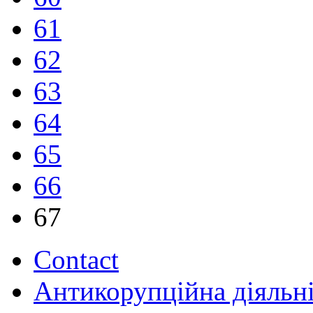
61
62
63
64
65
66
67
Contact
Антикорупційна діяльн