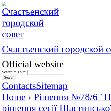
Счастьенский городской с
Official website
Search this site:
Contacts
Sitemap
Home
›
Рішення №78/6 "Пр
рішення сесії Щастинської