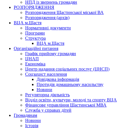
НПД із звернень громадян
РОЗПОРЯДЖЕННЯ
Розпорядження Щастинської міської ВА
Розпорядження (архів)
ВЦА м.Щастя
Нормативні документи
Програми
Структура
ВЦА м.Щастя
Організаційні питання
Графік прийому громадян
ЦНАП
Економіка
Центр надання соціальних послуг (ЦНСП)
Соцзахист населення
Довідкова інформація
Протидія домашньому насильству
Новини
Регуляторна діяльність
Відділ освіти, культури, молоді та спорту ВЦА
Фінансове управління Щастинської МВА
Служба у справах дітей
Громадянам
Новини
Історія