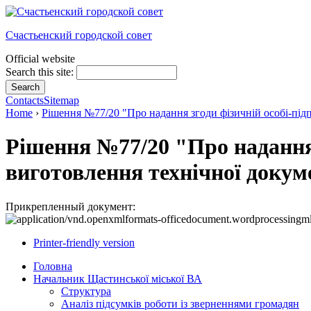
Счастьенский городской совет
Official website
Search this site:
Contacts
Sitemap
Home
›
Рішення №77/20 "Про надання згоди фізичній особі-підп
Рішення №77/20 "Про надання
виготовлення технічної докуме
Прикрепленный документ:
Printer-friendly version
Головна
Начальник Щастинської міської ВА
Структура
Аналіз підсумків роботи із зверненнями громадян