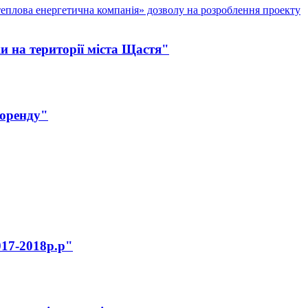
теплова енергетична компанія» дозволу на розроблення проекту
ки на території міста Щастя"
боренду"
017-2018р.р"