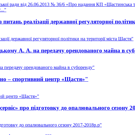
ської ради від 26.06.2013 № 36/6 «Про надання КП «Щастинська 
.."
з питань реалізації державної регуляторної політи
зації державної регуляторної політики на території міста Щастя"
ькому А. А. на передачу орендованого майна в су
а передачу орендованого майна в суборенду"
рно – спортивний центр «Щастя»"
ний центр «Щастя»"
ервіс» про підготовку до опалювального сезону 2
дготовку до опалювального сезону 2017-2018р.р"