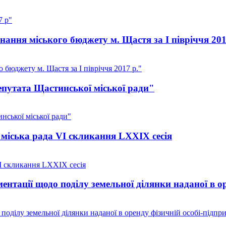
7 р"
ання міського бюджету м. Щастя за I півріччя 201
бюджету м. Щастя за I півріччя 2017 р."
путата Щастинської міської ради"
ської міської ради"
міська рада VI скликання LXXIX сесія
I скликання LXXIX сесія
нтації щодо поділу земельної ділянки наданої в о
оділу земельної ділянки наданої в оренду фізичній особі-підпр