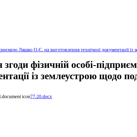
риємцю Ляшко О.Є. на виготовлення технічної документації із з
 згоди фізичній особі-підприє
нтації із землеустрою щодо по
77.20.docx