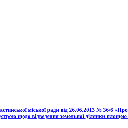
астинської міської ради від 26.06.2013 № 36/6 «П
строю щодо відведення земельної ділянки площею 0