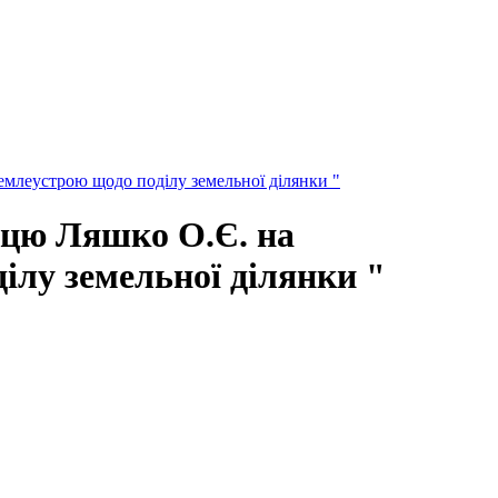
емлеустрою щодо поділу земельної ділянки "
мцю Ляшко О.Є. на
ділу земельної ділянки "