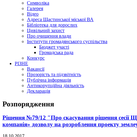
Символіка
Галерея
Відео
Адреса Щастинської міської ВА
Бібліотека для дорослих
Цивільний захист
Про очищення влади
Інститути громадянського суспільства
Бюджет участі
Громадська рада
Конкурс
РІЗНЕ
Вакансії
Прозорість та підзвітність
Публічна інформація
Антикорупційна діяльність
Декларація
Розпорядження
Рішення №79/12 "Про скасування рішення сесії Щ
компанія» дозволу на розроблення проекту землеу
18.10.2017