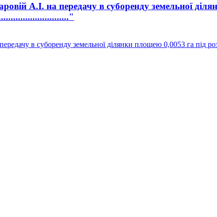
вій А.І. на передачу в суборенду земельної діля
..................."
ередачу в суборенду земельної ділянки площею 0,0053 га під ро