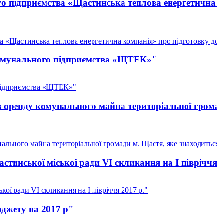
го підприємства «Щастинська теплова енергетична
а «Щастинська теплова енергетична компанія» про підготовку до
 комунального підприємства «ЩТЕК»"
 підприємства «ЩТЕК»"
в оренду комунального майна територіальної грома
ального майна територіальної громади м. Щастя, яке знаходитьс
тинської міської ради VI скликання на I півріччя
ої ради VI скликання на I півріччя 2017 р."
юджету на 2017 р"