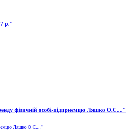
7 р."
ренду фізичній особі-підприємцю Ляшко О.Є...."
иємцю Ляшко О.Є...."