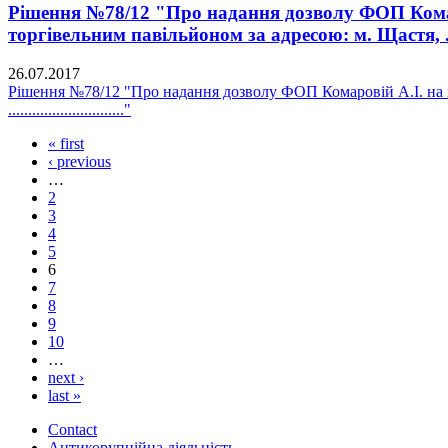
Рішення №78/12 "Про надання дозволу ФОП Комаро
торгівельним павільйоном за адресою: м. Щастя, ..........
26.07.2017
Рішення №78/12 "Про надання дозволу ФОП Комаровій А.І. на п
............................."
« first
‹ previous
…
2
3
4
5
6
7
8
9
10
…
next ›
last »
Contact
Антикорупційна діяльність