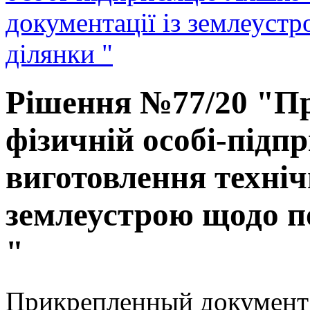
документації із землеуст
ділянки "
Рішення №77/20 "Пр
фізичній особі-під
виготовлення технічн
землеустрою щодо по
"
Прикрепленный документ