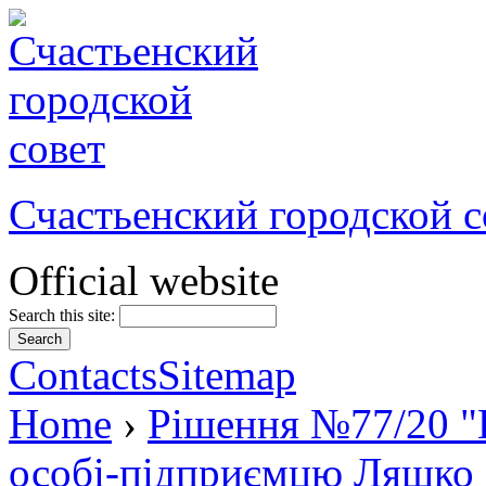
Счастьенский городской с
Official website
Search this site:
Contacts
Sitemap
Home
›
Рішення №77/20 "
особі-підприємцю Ляшко О