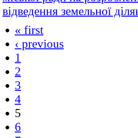
відведення земельної діля
« first
‹ previous
1
2
3
4
5
6