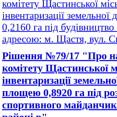
комітету Щастинської міс
інвентаризації земельної
0,2160 га під будівництво
адресою: м. Щастя, вул. С
Рішення №79/17 "Про н
комітету Щастинської м
інвентаризації земельно
площею 0,8920 га під р
спортивного майданчика