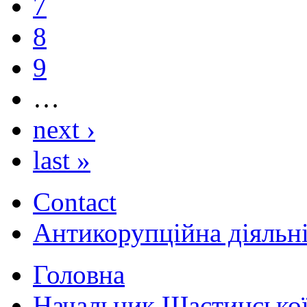
7
8
9
…
next ›
last »
Contact
Антикорупційна діяльн
Головна
Начальник Щастинської