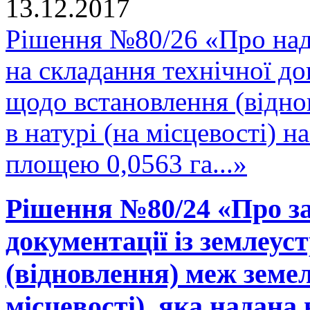
13.12.2017
Рішення №80/26 «Про над
на складання технічної до
щодо встановлення (відно
в натурі (на місцевості) 
площею 0,0563 га...»
Рішення №80/24 «Про за
документації із землеу
(відновлення) меж земел
місцевості), яка надана 