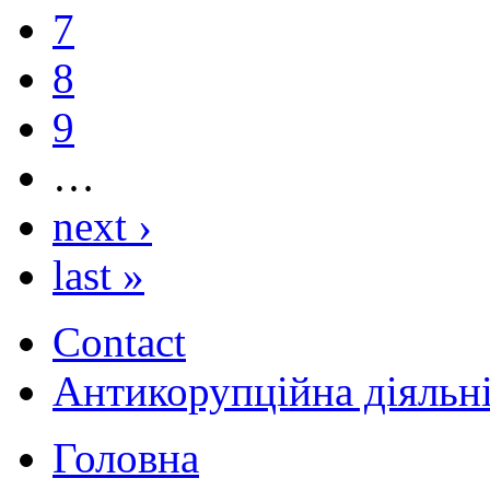
7
8
9
…
next ›
last »
Contact
Антикорупційна діяльн
Головна