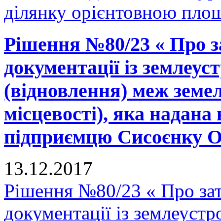
ділянку орієнтовною площ
Рішення №80/23 « Про з
документації із землеу
(відновлення) меж земел
місцевості), яка надана 
підприємцю Сисоєнку О.П
13.12.2017
Рішення №80/23 « Про зат
документації із землеуст