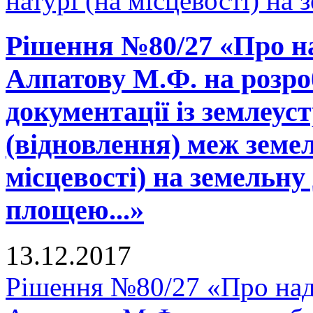
натурі (на місцевості) на 
Рішення №80/27 «Про н
Алпатову М.Ф. на розро
документації із землеу
(відновлення) меж земел
місцевості) на земельну
площею...»
13.12.2017
Рішення №80/27 «Про над