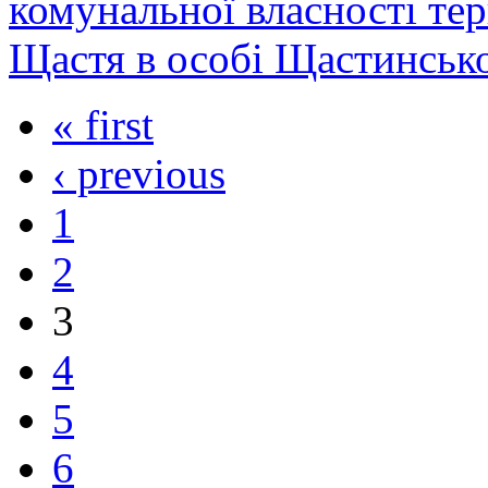
комунальної власності тер
Щастя в особі Щастинської
« first
‹ previous
1
2
3
4
5
6