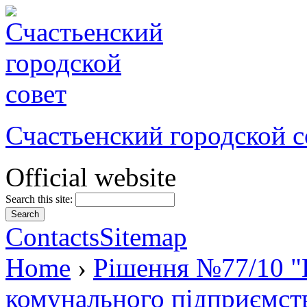
Счастьенский городской с
Official website
Search this site:
Contacts
Sitemap
Home
›
Рішення №77/10 "П
комунального підприємст