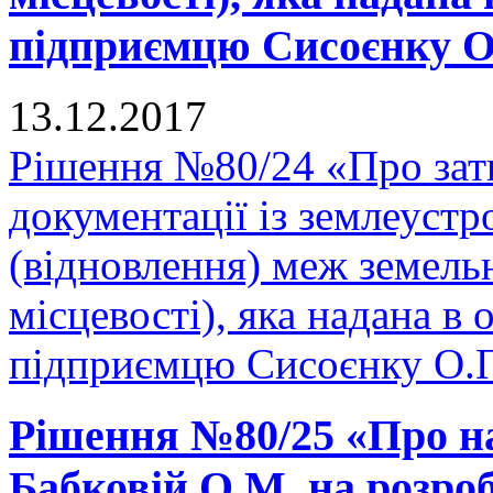
підприємцю Сисоєнку О.
13.12.2017
Рішення №80/24 «Про зат
документації із землеуст
(відновлення) меж земельн
місцевості), яка надана в 
підприємцю Сисоєнку О.П
Рішення №80/25 «Про н
Бабковій О.М. на розро