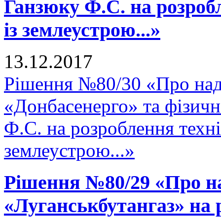
Ганзюку Ф.С. на розроб
із землеустрою...»
13.12.2017
Рішення №80/30 «Про на
«Донбасенерго» та фізич
Ф.С. на розроблення техні
землеустрою...»
Рішення №80/29 «Про н
«Луганськбутангаз» на 