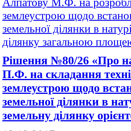
Алпатову М.Ф. на розробл
землеустрою щодо встано
земельної ділянки в натурі
ділянку загальною площею
Рішення №80/26 «Про н
П.Ф. на складання техні
землеустрою щодо встан
земельної ділянки в нату
земельну ділянку орієнт