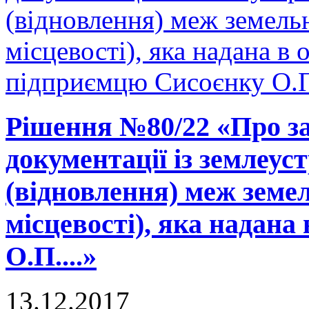
(відновлення) меж земельн
місцевості), яка надана в 
підприємцю Сисоєнку О.П.
Рішення №80/22 «Про за
документації із землеу
(відновлення) меж земел
місцевості), яка надана 
О.П....»
13.12.2017