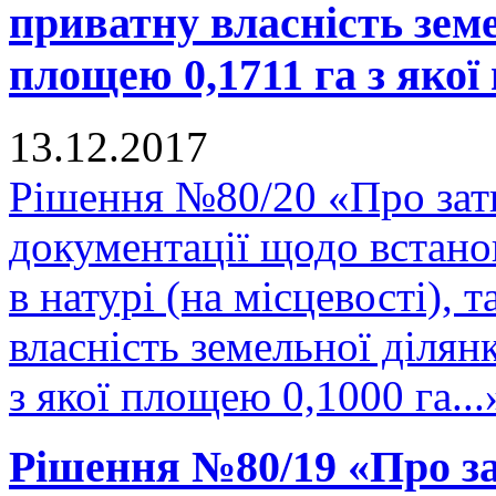
приватну власність зем
площею 0,1711 га з якої 
13.12.2017
Рішення №80/20 «Про зат
документації щодо встано
в натурі (на місцевості), 
власність земельної діля
з якої площею 0,1000 га...
Рішення №80/19 «Про за