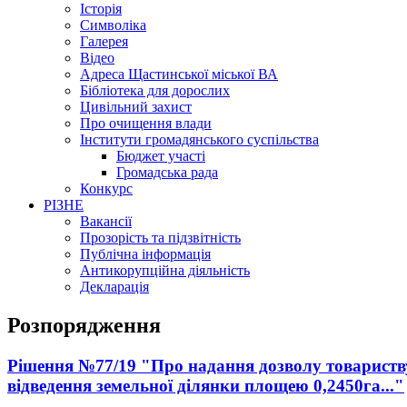
Історія
Символіка
Галерея
Відео
Адреса Щастинської міської ВА
Бібліотека для дорослих
Цивільний захист
Про очищення влади
Інститути громадянського суспільства
Бюджет участі
Громадська рада
Конкурс
РІЗНЕ
Вакансії
Прозорість та підзвітність
Публічна інформація
Антикорупційна діяльність
Декларація
Розпорядження
Рішення №77/19 "Про надання дозволу товариств
відведення земельної ділянки площею 0,2450га..."