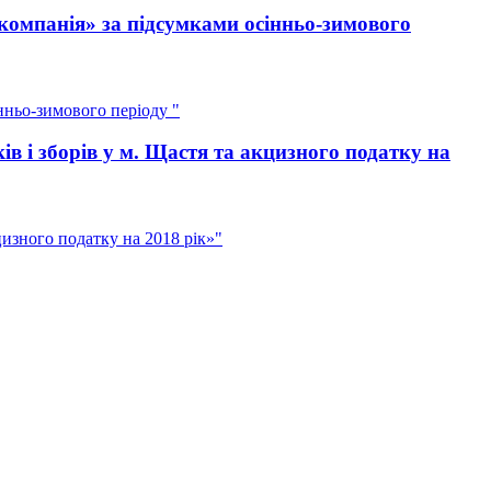
компанія» за підсумками осінньо-зимового
нньо-зимового періоду "
 і зборів у м. Щастя та акцизного податку на
изного податку на 2018 рік»"