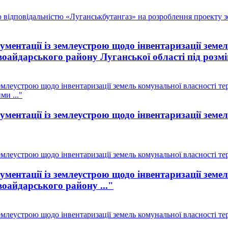
 відповідальністю «Луганськбутангаз» на розроблення проекту 
ментації із землеустрою щодо інвентаризації земе
воайдарського району Луганської області під розмі
млеустрою щодо інвентаризації земель комунальної власності тер
ми ..."
ментації із землеустрою щодо інвентаризації земе
млеустрою щодо інвентаризації земель комунальної власності тери
ментації із землеустрою щодо інвентаризації земе
воайдарського району ..."
млеустрою щодо інвентаризації земель комунальної власності тер