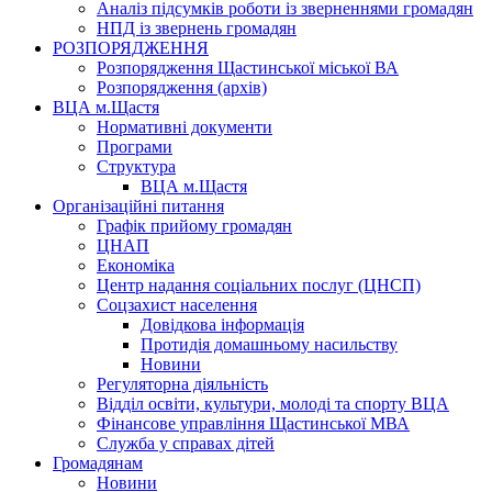
Аналіз підсумків роботи із зверненнями громадян
НПД із звернень громадян
РОЗПОРЯДЖЕННЯ
Розпорядження Щастинської міської ВА
Розпорядження (архів)
ВЦА м.Щастя
Нормативні документи
Програми
Структура
ВЦА м.Щастя
Організаційні питання
Графік прийому громадян
ЦНАП
Економіка
Центр надання соціальних послуг (ЦНСП)
Соцзахист населення
Довідкова інформація
Протидія домашньому насильству
Новини
Регуляторна діяльність
Відділ освіти, культури, молоді та спорту ВЦА
Фінансове управління Щастинської МВА
Служба у справах дітей
Громадянам
Новини