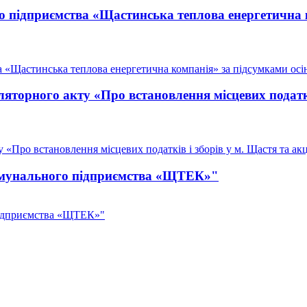
о підприємства «Щастинська теплова енергетична 
 «Щастинська теплова енергетична компанія» за підсумками осі
торного акту «Про встановлення місцевих податків
Про встановлення місцевих податків і зборів у м. Щастя та акц
комунального підприємства «ЩТЕК»"
підприємства «ЩТЕК»"