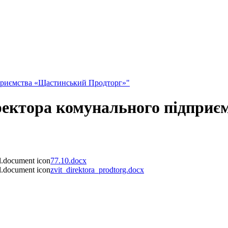
дприємства «Щастинський Продторг»"
ректора комунального підпри
77.10.docx
zvit_direktora_prodtorg.docx