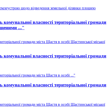
землеустрою щодо відведення земельної ділянки площею
ль комунальної власності територіальної громади
щеними ..."
иторіальної громади міста Щастя в особі Щастинської міської
ль комунальної власності територіальної громади
торіальної громади міста Щастя в особі ..."
ль комунальної власності територіальної громади
иторіальної громади міста Щастя в особі Щастинської міської