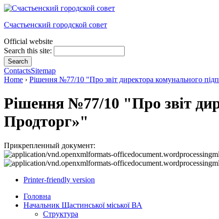
Счастьенский городской совет
Official website
Search this site:
Contacts
Sitemap
Home
›
Рішення №77/10 "Про звіт директора комунального пі
Рішення №77/10 "Про звіт ди
Продторг»"
Прикрепленный документ:
Printer-friendly version
Головна
Начальник Щастинської міської ВА
Структура