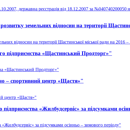
10.2007, державна реєстрація від 18.12.2007 за №040740200050 
озвитку земельних відносин на території Щастинсь
ьних відносин на території Щастинської міської ради на 2016 –
ого підприємства «Щастинський Продторг»"
тва «Щастинський Продторг»"
но – спортивний центр «Щастя»"
ий центр «Щастя»"
 підприємства «Жилбудсервіс» за підсумками осінн
 «Жилбудсервіс» за підсумками осінньо – зимового періоду"