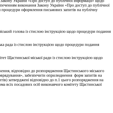
я Закону України «Про доступ до публічної інформації» щодо
безпеченням виконання Закону України «Про доступ до публічної
ня процедури оформлення письмових запитів на публічну
міський голова із стислою інструкцією щодо процедури подання
ька рада із стислою інструкцією щодо процедури подання
тет Щастинської міської ради із стислою інструкцією щодо
дження, відповідно до розпорядження Щастинського міського
амоврядування», забезпечити оприлюднення форм запитів на
тів) затверджені відповідно до п.1 цього розпорядження на
дома всіх посадових осіб виконавчого комітету Щастинської