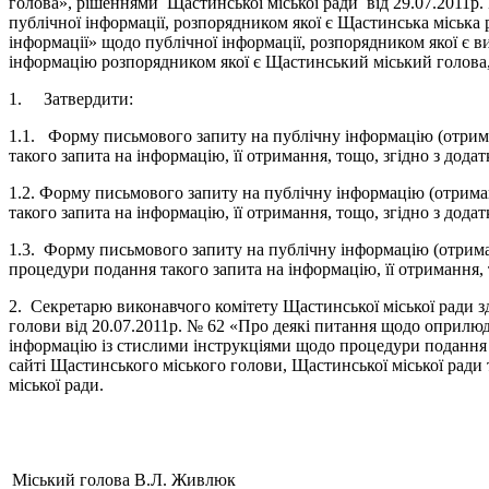
голова», рішеннями Щастинської міської ради від 29.07.2011р.
публічної інформації, розпорядником якої є Щастинська міська 
інформації» щодо публічної інформації, розпорядником якої є 
інформацію розпорядником якої є Щастинський міський голова, 
1. Затвердити:
1.1. Форму письмового запиту на публічну інформацію (отрима
такого запита на інформацію, її отримання, тощо, згідно з дода
1.2. Форму письмового запиту на публічну інформацію (отриман
такого запита на інформацію, її отримання, тощо, згідно з дода
1.3. Форму письмового запиту на публічну інформацію (отриман
процедури подання такого запита на інформацію, її отримання, 
2. Секретарю виконавчого комітету Щастинської міської ради з
голови від 20.07.2011р. № 62 «Про деякі питання щодо оприлюд
інформацію із стислими інструкціями щодо процедури подання та
сайті Щастинського міського голови, Щастинської міської ради 
міської ради.
Міський голова
В.Л. Живлюк