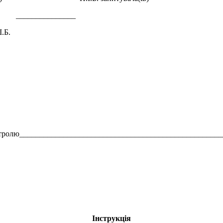
____
.Б.
 контролю__________________________________________________
Інструкція