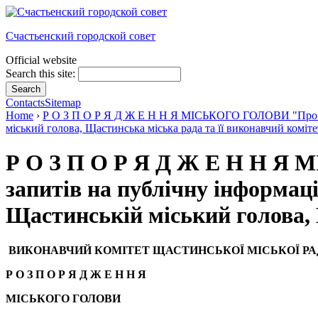
Счастьенский городской совет
Official website
Search this site:
Contacts
Sitemap
Home
›
Р О З П О Р Я Д Ж Е Н Н Я МІСЬКОГО ГОЛОВИ "Про зат
міський голова, Щастинська міська рада та її виконавчий коміте
Р О З П О Р Я Д Ж Е Н Н Я
запитів на публічну інформац
Щастинській міський голова, 
ВИКОНАВЧИЙ КОМІТЕТ ЩАСТИНСЬКОЇ МІСЬКОЇ РА
Р О З П О Р Я Д Ж Е Н Н Я
МІСЬКОГО ГОЛОВИ