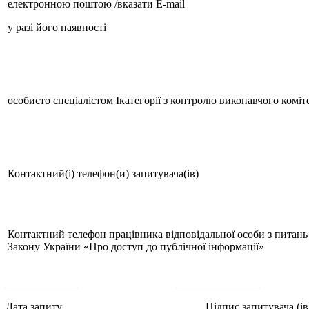
електронною поштою /вказати Е-mail
у разі його наявності
особисто спеціалістом Iкатегорії з контролю виконавчого комі
Контактний(і) телефон(и) запитувача(ів)
Контактний телефон працівника відповідальної особи з питань 
Закону України «Про доступ до публічної інформації»
_____________ _______________ ______
Дата запиту Підпис запитувача (ів