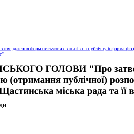
вердження форм письмових запитів на публічну інформацію (о
т"
 МІСЬКОГО ГОЛОВИ "Про затв
ію (отримання публічної) розп
Щастинська міська рада та її 
ДИ