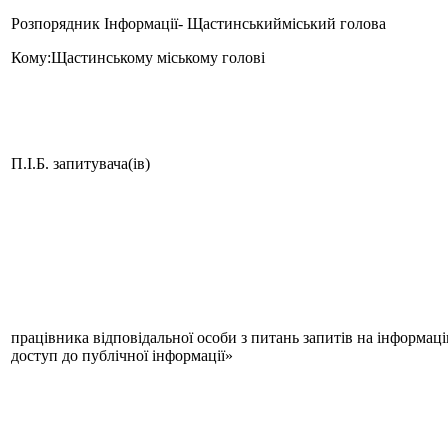
Розпорядник Інформації- Щастинськийміський голова
Кому:Щастинському міському голові
П.І.Б. запитувача(ів)
працівника відповідальної особи з питань запитів на інформац
доступ до публічної інформації»