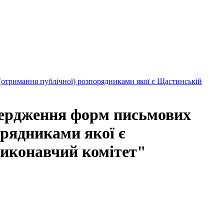
тримання публічної) розпорядниками якої є Щастинській
ердження форм письмових
орядниками якої є
виконавчий комітет"