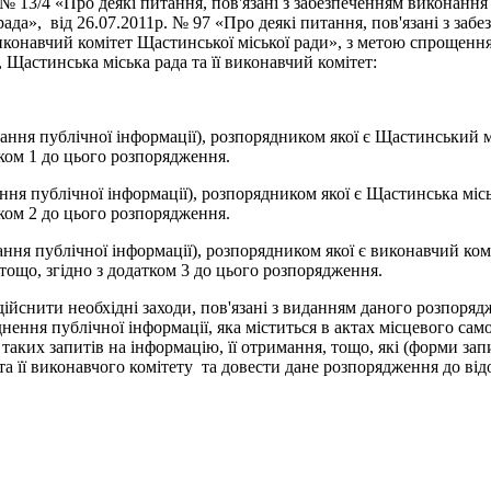
 № 13/4 «Про деякі питання, пов'язані з забезпеченням виконанн
рада», від 26.07.2011р. № 97 «Про деякі питання, пов'язані з за
виконавчий комітет Щастинської міської ради», з метою спрощен
Щастинська міська рада та її виконавчий комітет:
ння публічної інформації), розпорядником якої є Щастинський 
тком 1 до цього розпорядження.
ня публічної інформації), розпорядником якої є Щастинська міс
тком 2 до цього розпорядження.
ня публічної інформації), розпорядником якої є виконавчий комі
тощо, згідно з додатком 3 до цього розпорядження.
дійснити необхідні заходи, пов'язані з виданням даного розпоря
нення публічної інформації, яка міститься в актах місцевого с
ких запитів на інформацію, її отримання, тощо, які (форми запи
та її виконавчого комітету та довести дане розпорядження до ві