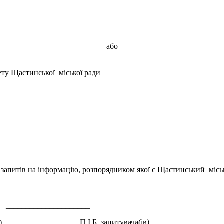
або
тету Щастинської міської ради
запитів на інформацію, розпорядником якої є Щастинський міськи
_______________
) П.І.Б. запитувача(ів)