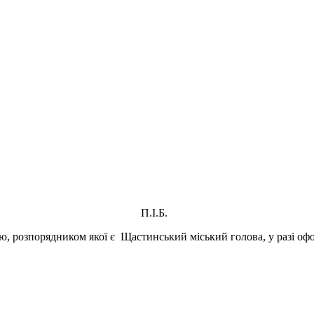
П.І.Б.
ію, розпорядником якої є Щастинський міський голова, у разі офо