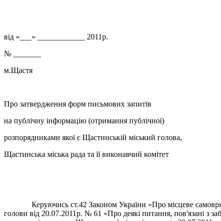
від «___» ____________ 2011р.
№ _______
м.Щастя
Про затвердження форм письмових запитів
на публічну інформацію (отримання публічної)
розпорядниками якої є Щастинській міський голова,
Щастинська міська рада та її виконавчий комітет
Керуючись ст.42 Законом України «Про місцеве самоврядуван
голови від 20.07.2011р. № 61 «Про деякі питання, пов'язані з