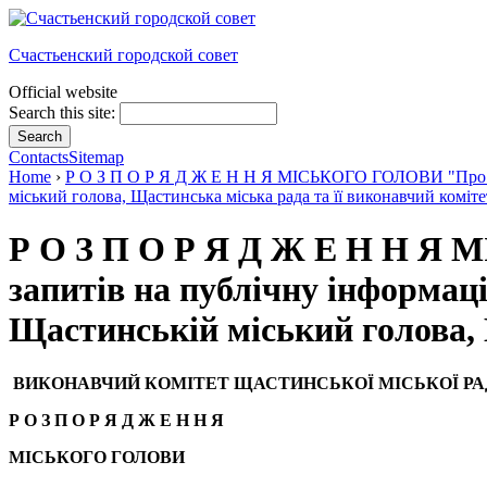
Счастьенский городской совет
Official website
Search this site:
Contacts
Sitemap
Home
›
Р О З П О Р Я Д Ж Е Н Н Я МІСЬКОГО ГОЛОВИ "Про зат
міський голова, Щастинська міська рада та її виконавчий коміте
Р О З П О Р Я Д Ж Е Н Н Я
запитів на публічну інформац
Щастинській міський голова, 
ВИКОНАВЧИЙ КОМІТЕТ ЩАСТИНСЬКОЇ МІСЬКОЇ РА
Р О З П О Р Я Д Ж Е Н Н Я
МІСЬКОГО ГОЛОВИ