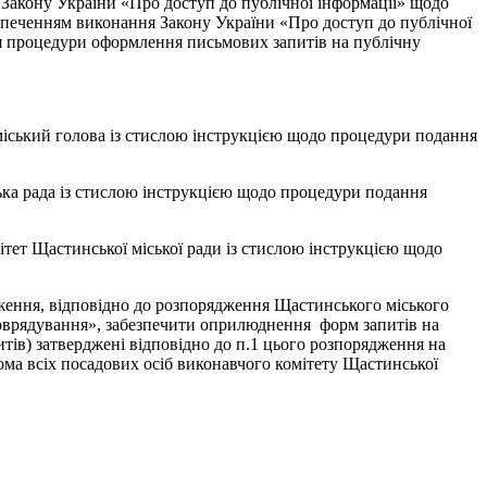
я Закону України «Про доступ до публічної інформації» щодо
безпеченням виконання Закону України «Про доступ до публічної
ня процедури оформлення письмових запитів на публічну
міський голова із стислою інструкцією щодо процедури подання
ька рада із стислою інструкцією щодо процедури подання
тет Щастинської міської ради із стислою інструкцією щодо
дження, відповідно до розпорядження Щастинського міського
амоврядування», забезпечити оприлюднення форм запитів на
тів) затверджені відповідно до п.1 цього розпорядження на
дома всіх посадових осіб виконавчого комітету Щастинської