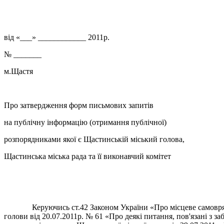
від «___» ____________ 2011р.
№ _______
м.Щастя
Про затвердження форм письмових запитів
на публічну інформацію (отримання публічної)
розпорядниками якої є Щастинській міський голова,
Щастинська міська рада та її виконавчий комітет
Керуючись ст.42 Законом України «Про місцеве самоврядуван
голови від 20.07.2011р. № 61 «Про деякі питання, пов'язані з