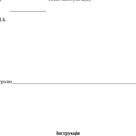
____
.Б.
 контролю__________________________________________________
Інструкція