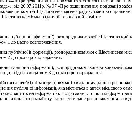
 № 13/4 «Про деякі питання, пов'язані з забезпеченням виконанн
рада», від 26.07.2011р. № 97 «Про деякі питання, пов'язані з за
виконавчий комітет Щастинської міської ради», з метою спрощен
Щастинська міська рада та її виконавчий комітет:
ння публічної інформації), розпорядником якої є Щастинський 
тком 1 до цього розпорядження.
ня публічної інформації), розпорядником якої є Щастинська міс
тком 2 до цього розпорядження.
ня публічної інформації), розпорядником якої є виконавчий комі
тощо, згідно з додатком 3 до цього розпорядження.
дійснити необхідні заходи, пов'язані з виданням даного розпоря
нення публічної інформації, яка міститься в актах місцевого с
ких запитів на інформацію, її отримання, тощо, які (форми запи
та її виконавчого комітету та довести дане розпорядження до ві