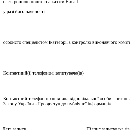
електронною поштою /вказати Е-mail
у разі його наявності
особисто спеціалістом Iкатегорії з контролю виконавчого комі
Контактний(і) телефон(и) запитувача(ів)
Контактний телефон працівника відповідальної особи з питань 
Закону України «Про доступ до публічної інформації»
_____________ _______________ ______
Дата запиту Підпис запитувача (ів