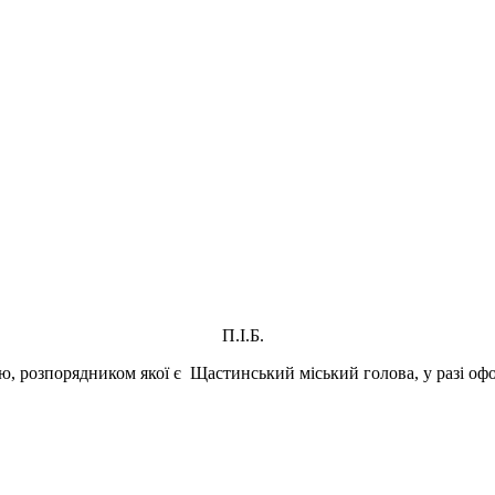
П.І.Б.
ію, розпорядником якої є Щастинський міський голова, у разі офо