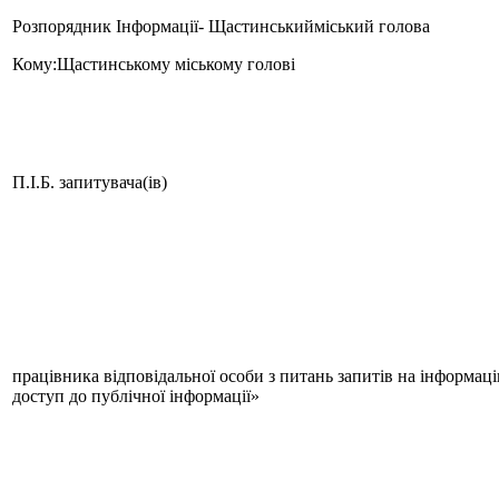
Розпорядник Інформації- Щастинськийміський голова
Кому:Щастинському міському голові
П.І.Б. запитувача(ів)
працівника відповідальної особи з питань запитів на інформац
доступ до публічної інформації»