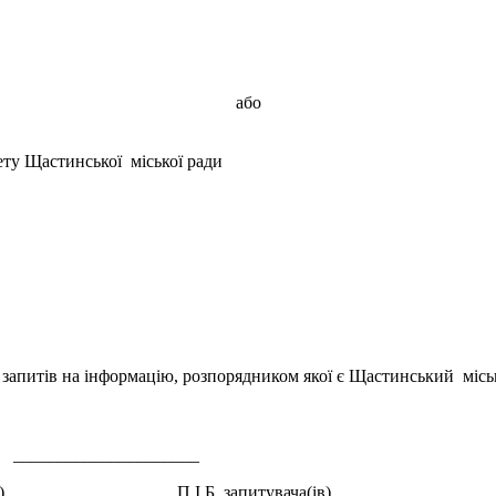
або
тету Щастинської міської ради
запитів на інформацію, розпорядником якої є Щастинський міськи
_______________
) П.І.Б. запитувача(ів)