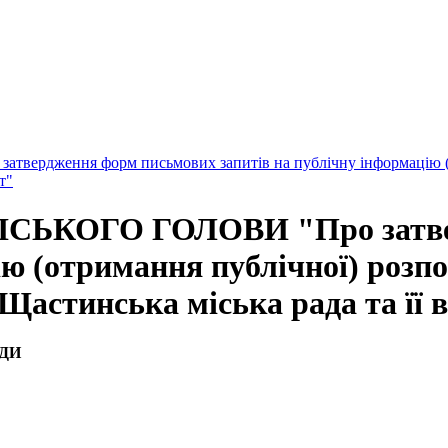
вердження форм письмових запитів на публічну інформацію (о
т"
 МІСЬКОГО ГОЛОВИ "Про затв
ію (отримання публічної) розп
Щастинська міська рада та її 
ДИ