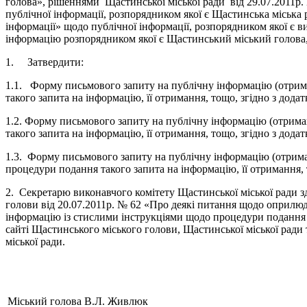
голова», рішеннями Щастинської міської ради від 29.07.2011р.
публічної інформації, розпорядником якої є Щастинська міська 
інформації» щодо публічної інформації, розпорядником якої є 
інформацію розпорядником якої є Щастинський міський голова, 
1. Затвердити:
1.1. Форму письмового запиту на публічну інформацію (отрима
такого запита на інформацію, її отримання, тощо, згідно з дода
1.2. Форму письмового запиту на публічну інформацію (отриман
такого запита на інформацію, її отримання, тощо, згідно з дода
1.3. Форму письмового запиту на публічну інформацію (отриман
процедури подання такого запита на інформацію, її отримання, 
2. Секретарю виконавчого комітету Щастинської міської ради з
голови від 20.07.2011р. № 62 «Про деякі питання щодо оприлюд
інформацію із стислими інструкціями щодо процедури подання та
сайті Щастинського міського голови, Щастинської міської ради 
міської ради.
Міський голова
В.Л. Живлюк