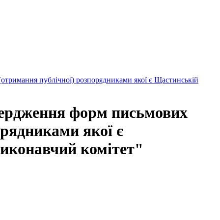
тримання публічної) розпорядниками якої є Щастинській
ердження форм письмових
орядниками якої є
виконавчий комітет"