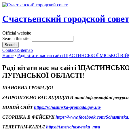
Счастьенский городской сове
Official website
Search this site:
Contacts
Sitemap
Home
›
Раді вітати вас на сайті ЩАСТИНСЬКОЇ МІСЬКО
Раді вітати вас на сайті ЩАСТИН
ЛУГАНСЬКОЇ ОБЛАСТІ!
ШАНОВНА ГРОМАДО!
ЗАПРОШУЄМО ВАС ВІДВІДАТИ наші інформаційні ресурси
НОВИЙ САЙТ
https://schastinska-gromada.gov.ua/
СТОРІНКА В ФЕЙСБУК
https://www.facebook.com/Schastinska
ТЕЛЕГРАМ-КАНАЛ
https://t.me/schastynska_mva