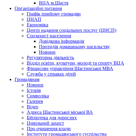
ВЦА м.Щастя
Організаційні питання
Графік прийому громадян
ЦНАП
Економіка
Центр надання соціальних послуг (ЦНСП)
Соцзахист населення
Довідкова інформація
Протидія домашньому насильству
Новини
Регуляторна діяльність
Відділ освіти, культури, молоді та спорту ВЦА
Фінансове управління Щастинської МВА
Служба у справах дітей
Громадянам
Новини
Історія
Символіка
Галерея
Відео
Адреса Щастинської міської ВА
Бібліотека для дорослих
Цивільний захист
Про очищення влади
Інститути громадянського суспільства