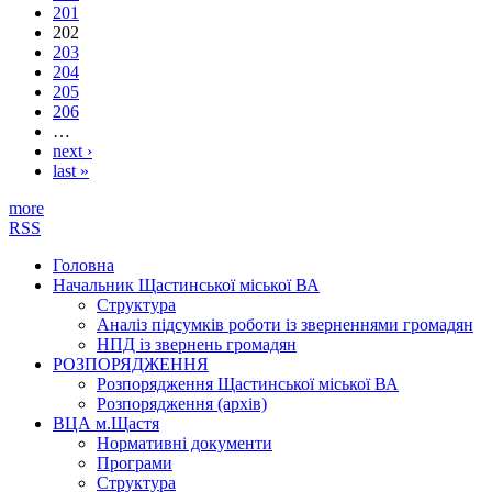
201
202
203
204
205
206
…
next ›
last »
more
RSS
Головна
Начальник Щастинської міської ВА
Структура
Аналіз підсумків роботи із зверненнями громадян
НПД із звернень громадян
РОЗПОРЯДЖЕННЯ
Розпорядження Щастинської міської ВА
Розпорядження (архів)
ВЦА м.Щастя
Нормативні документи
Програми
Структура