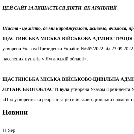
ЦЕЙ САЙТ ЗАЛИШАЄТЬСЯ ДІЯТИ, ЯК АРХІВНИЙ.
Щастя - це місто, де ми народжуємося, живемо, вчимо
ЩАСТИНСЬКА МІСЬКА ВІЙСЬКОВА АДМІНІСТРАЦІЯ
утворена Указом Президента України №665/2022 від 23.09.2022
населених пунктів у Луганській області».
ЩАСТИНСЬКА МІСЬКА ВІЙСЬКОВО-ЦИВІЛЬНА АДМ
ЛУГАНСЬКОЇ ОБЛАСТІ була
утворена Указом Президента У
«Про утворення та реорганізацію військово-цивільних адміністр
Новини
11 Sep