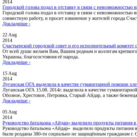
2014
Городской голова подал в отставку в связи с невозможностью
Городской голова подал в отставку в связи с невозможностью
совместную работу, и просит извинение у жителей города Счас
Докладніше ›
22 Aug
2014
Счастьенский городской совет и его исполнительный комитет 
От всей души желаем Вам, Вашим родным и коллегам крепкого з
Украины, благосостояния её народа.
Докладніше ›
15 Aug
2014
Луганская ОГА выделила в качестве гуманитарной помощи хле
Луганская ОГА 15.08. 2014г. выделила в качестве гуманитарно
Обозное, Хрестовое, Петровка, Старый Айдар, а также беженц
Докладніше ›
05 Aug
2014
Руководство батальона «Айдар» выделило продукты питания в
Руководство батальона «Айдар» выделило продукты питания в 
были розданы 380-ти социально не защищённым гражданам г. Сч