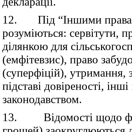
декларації.
12. Під “Іншими правами
розуміються: сервітути, 
ділянкою для сільськогос
(емфітевзис), право забуд
(суперфіцій), утримання, 
підставі довіреності, інші
законодавством.
13. Відомості щодо фін
грошей) заокруглюються д