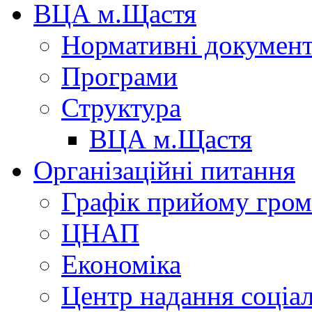
ВЦА м.Щастя
Нормативні докумен
Програми
Структура
ВЦА м.Щастя
Організаційні питання
Графік прийому гро
ЦНАП
Економіка
Центр надання соціа