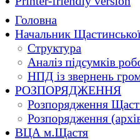
Printer-friendly version
Головна
Начальник Щастинської
Структура
Аналіз підсумків роб
НПД із звернень гро
РОЗПОРЯДЖЕННЯ
Розпорядження Щасти
Розпорядження (архі
ВЦА м.Щастя