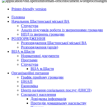
Printer-friendly version
Головна
Начальник Щастинської міської ВА
Структура
Аналіз підсумків роботи із зверненнями громадян
НПД із звернень громадян
РОЗПОРЯДЖЕННЯ
Розпорядження Щастинської міської ВА
Розпорядження (архів)
ВЦА м.Щастя
Нормативні документи
Програми
Структура
ВЦА м.Щастя
Організаційні питання
Графік прийому громадян
ЦНАП
Економіка
Центр надання соціальних послуг (ЦНСП)
Соцзахист населення
Довідкова інформація
Протидія домашньому насильству