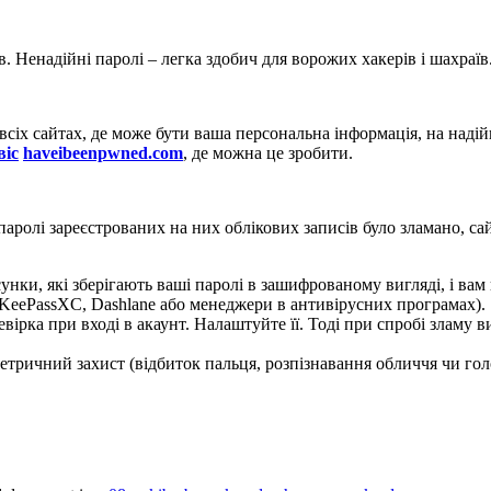
. Ненадійні паролі – легка здобич для ворожих хакерів і шахраїв
 всіх сайтах, де може бути ваша персональна інформація, на надій
віс
haveibeenpwned.com
, де можна це зробити.
паролі зареєстрованих на них облікових записів було зламано, са
нки, які зберігають ваші паролі в зашифрованому вигляді, і вам н
, KeePassXC, Dashlane або менеджери в антивірусних програмах).
вірка при вході в акаунт. Налаштуйте її. Тоді при спробі зламу
тричний захист (відбиток пальця, розпізнавання обличчя чи гол