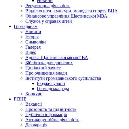
Новини
Регуляторна діяльність
Відділ освіти, культури, молоді та спорту ВЦА
Фінансове управління Щастинської МВА
Служба у справах дітей
Громадянам
Новини
Історія
Символіка
Галерея
Відео
Адреса Щастинської міської ВА
Бібліотека для дорослих
Цивільний захист
Про очищення влади
Інститути громадянського суспільства
Бюджет участі
Громадська рада
Конкурс
РІЗНЕ
Вакансії
Прозорість та підзвітність
Публічна інформація
Антикорупційна діяльність
Декларація