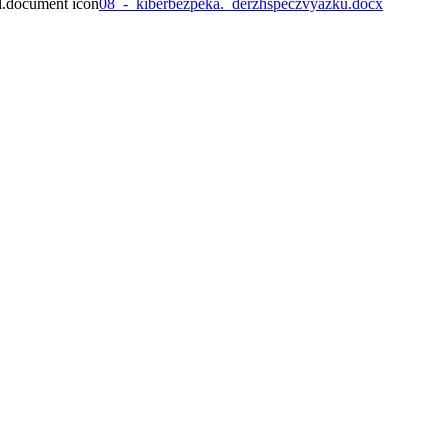
08_-_kiberbezpeka._derzhspeczvyazku.docx