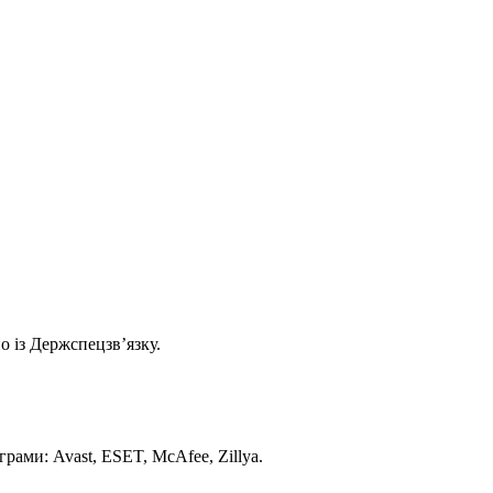
о із Держспецзв’язку.
ами: Avast, ESET, McAfee, Zillya.