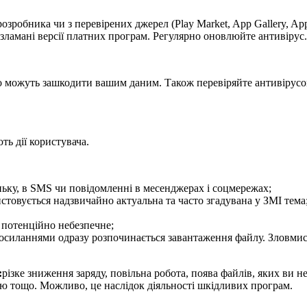
озробника чи з перевірених джерел (Play Market, App Gallery, Ap
зламані версії платних програм. Регулярно оновлюйте антивірус.
о можуть зашкодити вашим даним. Також перевіряйте антивірусом
ть дії користувача.
ньку, в SMS чи повідомленні в месенджерах і соцмережах;
ристовується надзвичайно актуальна та часто згадувана у ЗМІ тема
 – потенційно небезпечне;
и посиланнями одразу розпочинається завантаження файлу. Зловми
:
різке зниження заряду, повільна робота, поява файлів, яких ви 
ю тощо. Можливо, це наслідок діяльності шкідливих програм.