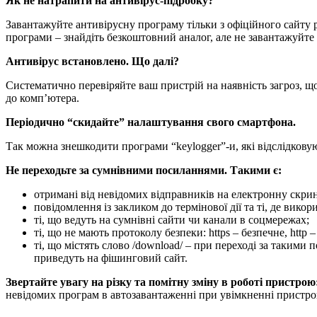
Як не натрапити на антивірус-підробку?
Завантажуйте антивірусну програму тільки з офіційного сайту р
програми – знайдіть безкоштовний аналог, але не завантажуйте 
Антивірус встановлено. Що далі?
Систематично перевіряйте ваш пристрій на наявність загроз, щ
до комп’ютера.
Періодично “скидайте” налаштування свого смартфона.
Так можна знешкодити програми “keylogger”-и, які відслідковую
Не переходьте за сумнівними посиланнями. Такими є:
отримані від невідомих відправників на електронну скри
повідомлення із закликом до термінової дії та ті, де вико
ті, що ведуть на сумнівні сайти чи канали в соцмережах;
ті, що не мають протоколу безпеки: https – безпечне, http
ті, що містять слово /download/ – при переході за таким
приведуть на фішинговий сайт.
Звертайте увагу на різку та помітну зміну в роботі пристрою
невідомих програм в автозавантаженні при увімкненні пристро