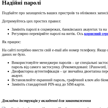
Надійні паролі
Подбайте про захищеність ваших пристроїв та облікових записів
Дотримуйтесь цих простих правил:
Замініть паролі в соцмережах, банківських акаунтах та на
Регулярно перевіряйте паролі на витік. Ось
корисний сер
Як працює:
На сайті потрібно ввести свій e-mail або номер телефону. Якщо 
даних не було.
Використовуйте менеджери паролів – це спеціальні застосу
пароль від самого застосунку. (Рекомендовані: 1Password
Двофакторна аутентифікація – це звичайна двоетапна пере
акаунт.
Встановлюйте екранний пароль, графічний ключ або біоме
Замініть стандартний PIN-код до SIM-карти.
Докладна інструкція у вкладенні для завантаження