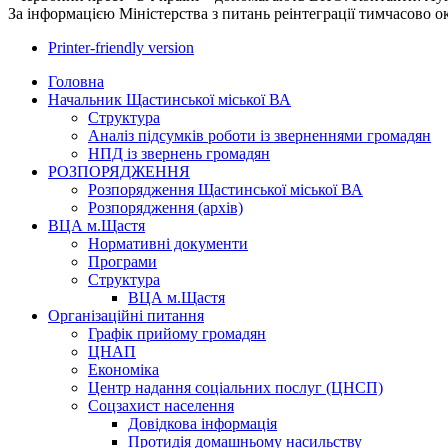
За інформацією Міністерства з питань реінтеграції тимчасово 
Printer-friendly version
Головна
Начальник Щастинської міської ВА
Структура
Аналіз підсумків роботи із зверненнями громадян
НПД із звернень громадян
РОЗПОРЯДЖЕННЯ
Розпорядження Щастинської міської ВА
Розпорядження (архів)
ВЦА м.Щастя
Нормативні документи
Програми
Структура
ВЦА м.Щастя
Організаційні питання
Графік прийому громадян
ЦНАП
Економіка
Центр надання соціальних послуг (ЦНСП)
Соцзахист населення
Довідкова інформація
Протидія домашньому насильству