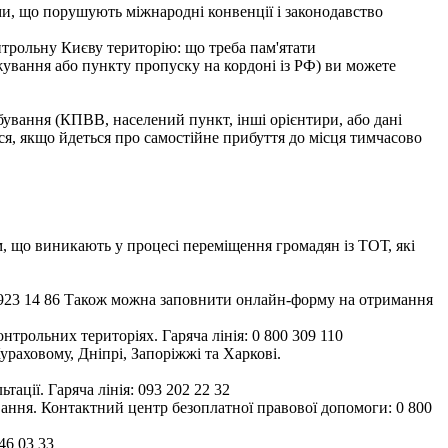
ими, що порушують міжнародні конвенції і законодавство
нтрольну Києву територію: що треба пам'ятати
ування або пункту пропуску на кордоні із РФ) ви можете
бування (КПВВ, населений пункт, інші орієнтири, або дані
ися, якщо йдеться про самостійне прибуття до місця тимчасово
, що виникають у процесі переміщення громадян із ТОТ, які
093) 923 14 86 Також можна заповнити онлайн-форму на отримання
трольних територіях. Гаряча лінія: 0 800 309 110
ураховому, Дніпрі, Запоріжжі та Харкові.
ації. Гаряча лінія: 093 202 22 32
вання. Контактний центр безоплатної правової допомоги: 0 800
46 03 33