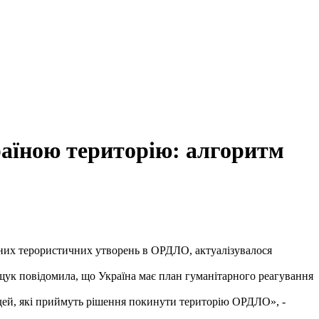
раїною територію: алгоритм
авних терористичних утворень в ОРДЛО, актуалізувалося
ещук повідомила, що Україна має план гуманітарного реагування
людей, які приймуть рішення покинути територію ОРДЛО», -