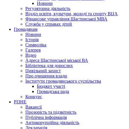
Новини
Регуляторна діяльність
Відділ освіти, культури, молоді та спорту ВЦА
Фінансове управління Щастинської МВА
Служба у справах дітей
Громадянам
Новини
Історія
Символіка
Галерея
Відео
Адреса Щастинської міської ВА
Бібліотека для дорослих
Цивільний захист
Про очищення влади
Інститути громадянського суспільства
Бюджет участі
Громадська рада
Конкурс
РІЗНЕ
Вакансії
Прозорість та підзвітність
Публічна інформація
Антикорупційна діяльність
Декларація