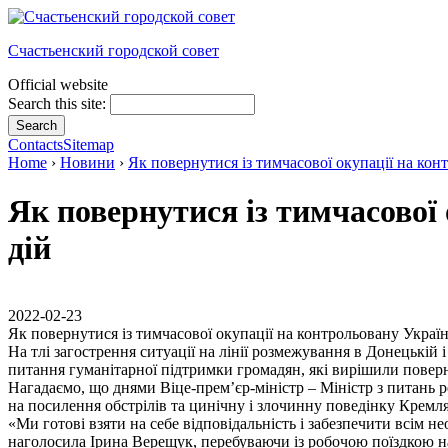
Счастьенский городской совет
Official website
Search this site:
Contacts
Sitemap
Home
›
Новини
›
Як повернутися із тимчасової окупації на кон
Як повернутися із тимчасової
дій
2022-02-23
Як повернутися із тимчасової окупації на контрольовану Украї
На тлі загострення ситуації на лінії розмежування в Донецькі
питання гуманітарної підтримки громадян, які вирішили поверну
Нагадаємо, що днями Віце-прем’єр-міністр – Міністр з питань 
на посилення обстрілів та цинічну і злочинну поведінку Кремля
«Ми готові взяти на себе відповідальність і забезпечити всім
наголосила Ірина Верещук, перебуваючи із робочою поїздкою 