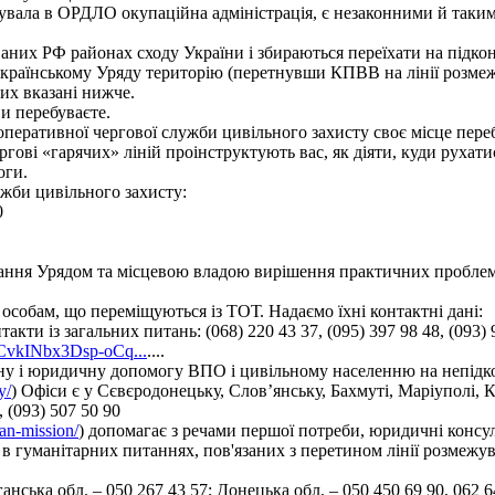
нізувала в ОРДЛО окупаційна адміністрація, є незаконними й так
аних РФ районах сходу України і збираються переїхати на підко
українському Уряду територію (перетнувши КПВВ на лінії розмеж
ких вказані нижче.
ви перебуваєте.
перативної чергової служби цивільного захисту своє місце пере
ергові «гарячих» ліній проінструктують вас, як діяти, куди рухат
оги.
ужби цивільного захисту:
0
вання Урядом та місцевою владою вирішення практичних проблем
 особам, що переміщуються із ТОТ. Надаємо їхні контактні дані:
нтакти із загальних питань: (068) 220 43 37, (095) 397 98 48, (
gCvkINbx3Dsp-oCq...
....
ну і юридичну допомогу ВПО і цивільному населенню на непідкон
y/
) Офіси є у Сєвєродонецьку, Слов’янську, Бахмуті, Маріуполі, К
 (093) 507 50 90
ian-mission/
) допомагає з речами першої потреби, юридичні консульт
 в гуманітарних питаннях, пов'язаних з перетином лінії розмежу
ська обл. – 050 267 43 57; Донецька обл. – 050 450 69 90, 062 6