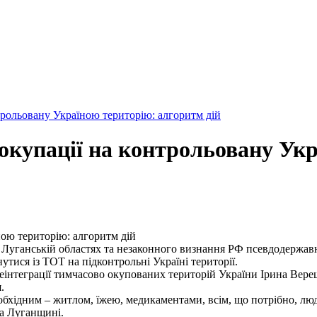
трольовану Україною територію: алгоритм дій
 окупації на контрольовану Ук
ною територію: алгоритм дій
й і Луганській областях та незаконного визнання РФ псевдодерж
тися із ТОТ на підконтрольні Україні території.
реінтеграції тимчасово окупованих територій України Ірина Вер
.
 необхідним – житлом, їжею, медикаментами, всім, що потрібно, 
на Луганщині.