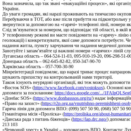
Вона зазначила, що так звані «евакуаційні процеси», які орга
України.
До уваги громадян, які наразі проживають на тимчасово окупов
Перебуваючи в ТОТ, або вже після прибуття на підконтрольну 
звернутися за допомогою на «гарячі» телефонні лінії, номери я
Слід зв’язуватися за номером, що відповідає тій області, в якій 
У телефонному режимі ви маєте повідомити на «гарячу» лінію о
геолокації) і конкретизувати, якої саме допомоги потребуєте. Ч
надання житла, пункту харчування чи надання медичної допом
Занотуйте і запам’ятайте ці важливі номери «гарячих» ліній сл
Луганська область – 064-524-11-03, 095-910-19-20, 096-298-51-0
Донецька область – 062-645-82-82, 050-347-90-70
Харківська область – 057-700-30-90
Мінреінтеграції повідомляє, що наразі триває процес напрацю
шукають прихистку на контрольованій нами території.
Також існують неурядові організації, які теж можуть допомогти
«Восток SOS» (
https://www.facebook.com/vostoksos
). Основні ко
допомоги за посиланням:
https://docs.google.com/.../1FAIpQLSe
«Донбас SOS» (
https://www.donbasssos.org/ru/
) надає інформацій
«Право на захист» (
https://r2p.org.ua/vnutrishno-peremishheni-osob
Гаряча лінія для допомоги ВПО: (099) 507 50 90, (068) 507 50 90,
Гуманітарна місія «Проліска» (
https://proliska.org/about-humanitar
«Данська рада з питань біженців» (
https://lap.drc.ngo/
) допомагає
213 103
«Червоний хрест» в Україні – допомагають ВПО. Контакти: Луган