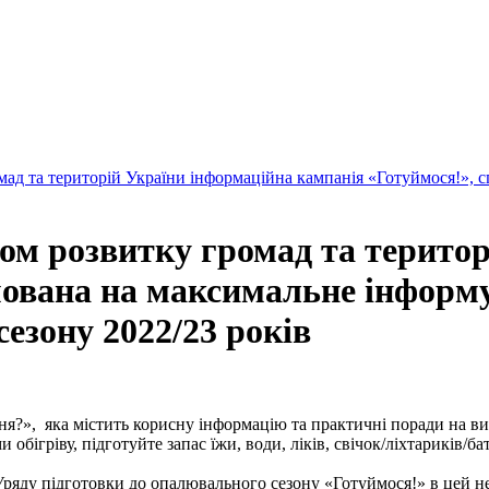
мад та територій України інформаційна кампанія «Готуймося!»,
ом розвитку громад та терито
мована на максимальне інформ
езону 2022/23 років
?», яка містить корисну інформацію та практичні поради на ви
бігріву, підготуйте запас їжи, води, ліків, свічок/ліхтариків/ба
ряду підготовки до опалювального сезону «Готуймося!» в цей не