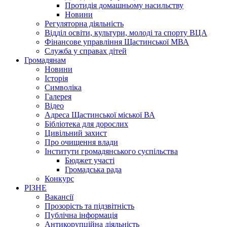
Протидія домашньому насильству
Новини
Регуляторна діяльність
Відділ освіти, культури, молоді та спорту ВЦА
Фінансове управління Щастинської МВА
Служба у справах дітей
Громадянам
Новини
Історія
Символіка
Галерея
Відео
Адреса Щастинської міської ВА
Бібліотека для дорослих
Цивільний захист
Про очищення влади
Інститути громадянського суспільства
Бюджет участі
Громадська рада
Конкурс
РІЗНЕ
Вакансії
Прозорість та підзвітність
Публічна інформація
Антикорупційна діяльність