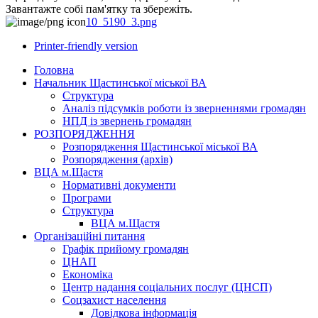
Завантажте собі пам'ятку та збережіть.
10_5190_3.png
Printer-friendly version
Головна
Начальник Щастинської міської ВА
Структура
Аналіз підсумків роботи із зверненнями громадян
НПД із звернень громадян
РОЗПОРЯДЖЕННЯ
Розпорядження Щастинської міської ВА
Розпорядження (архів)
ВЦА м.Щастя
Нормативні документи
Програми
Структура
ВЦА м.Щастя
Організаційні питання
Графік прийому громадян
ЦНАП
Економіка
Центр надання соціальних послуг (ЦНСП)
Соцзахист населення
Довідкова інформація