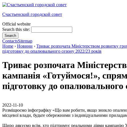
Счастьенский городской совет
Official website
Search this site:
Contacts
Sitemap
Home
›
Новини
›
Триває розпочата Міністерством розвитку гро
підготовку до опалювального сезону 2022/23 років
Триває розпочата Міністерств
кампанія «Готуймося!», спря
підготовку до опалювального с
2022-11-10
Розміщюємо інфографіку «Що вам робити, якщо зникло опалення
місцевої влади, будьте обережними з індивідуальними приладами о
Щиро дякуємо всім, хто підтримує реальними діями кампанію У