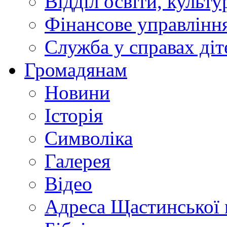
Відділ освіти, культ
Фінансове управлін
Служба у справах діт
Громадянам
Новини
Історія
Символіка
Галерея
Відео
Адреса Щастинської 