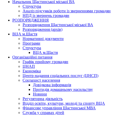
Начальник Щастинської міської ВА
Структура
Аналіз підсумків роботи із зверненнями громадян
НПД із звернень громадян
РОЗПОРЯДЖЕННЯ
Розпорядження Щастинської міської ВА
Розпорядження (архів)
ВЦА м.Щастя
Нормативні документи
Програми
Структура
ВЦА м.Щастя
Організаційні питання
Графік прийому громадян
ЦНАП
Економіка
Центр надання соціальних послуг (ЦНСП)
Соцзахист населення
Довідкова інформація
Протидія домашньому насильству
Новини
Регуляторна діяльність
Відділ освіти, культури, молоді та спорту ВЦА
Фінансове управління Щастинської МВА
Служба у справах дітей