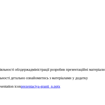
яльності облдержадміністрації розробив презентаційні матеріал
ьності детально ознайомитись з матеріалами у додатку
prezentaciya-granti_n.pptx