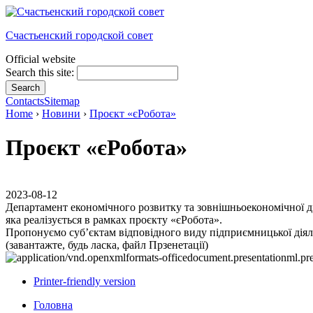
Счастьенский городской совет
Official website
Search this site:
Contacts
Sitemap
Home
›
Новини
›
Проєкт «єРобота»
Проєкт «єРобота»
2023-08-12
Департамент економічного розвитку та зовнішньоекономічної ді
яка реалізується в рамках проєкту «єРобота».
Пропонуємо суб’єктам відповідного виду підприємницької діял
(завантажте, будь ласка, файл Прзенетації)
Printer-friendly version
Головна