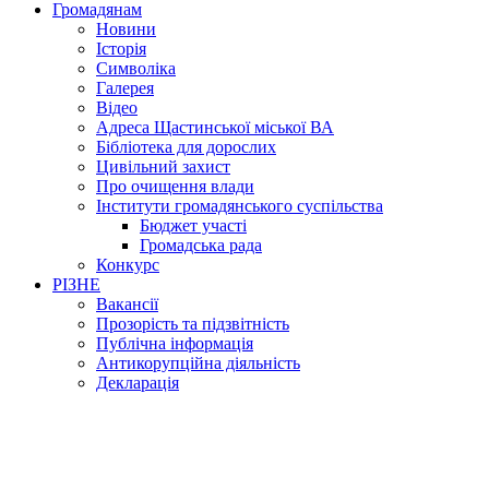
Громадянам
Новини
Історія
Символіка
Галерея
Відео
Адреса Щастинської міської ВА
Бібліотека для дорослих
Цивільний захист
Про очищення влади
Інститути громадянського суспільства
Бюджет участі
Громадська рада
Конкурс
РІЗНЕ
Вакансії
Прозорість та підзвітність
Публічна інформація
Антикорупційна діяльність
Декларація