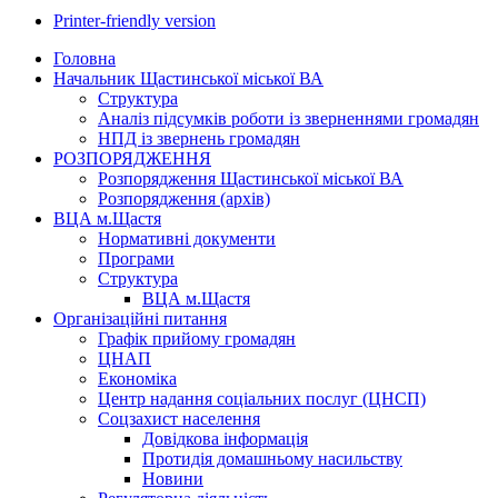
Printer-friendly version
Головна
Начальник Щастинської міської ВА
Структура
Аналіз підсумків роботи із зверненнями громадян
НПД із звернень громадян
РОЗПОРЯДЖЕННЯ
Розпорядження Щастинської міської ВА
Розпорядження (архів)
ВЦА м.Щастя
Нормативні документи
Програми
Структура
ВЦА м.Щастя
Організаційні питання
Графік прийому громадян
ЦНАП
Економіка
Центр надання соціальних послуг (ЦНСП)
Соцзахист населення
Довідкова інформація
Протидія домашньому насильству
Новини