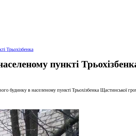
ті Трьохізбенка
населеному пункті Трьохізбенк
ового будинку в населеному пункті Трьохізбенка Щастинської гро