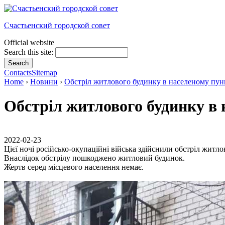
Счастьенский городской совет
Official website
Search this site:
Contacts
Sitemap
Home
›
Новини
›
Обстріл житлового будинку в населеному пунк
Обстріл житлового будинку в 
2022-02-23
Цієї ночі російсько-окупаційні війська здійснили обстріл житл
Внаслідок обстрілу пошкоджено житловий будинок.
Жертв серед місцевого населення немає.