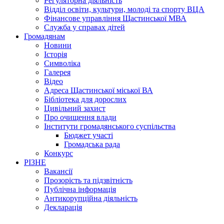
Регуляторна діяльність
Відділ освіти, культури, молоді та спорту ВЦА
Фінансове управління Щастинської МВА
Служба у справах дітей
Громадянам
Новини
Історія
Символіка
Галерея
Відео
Адреса Щастинської міської ВА
Бібліотека для дорослих
Цивільний захист
Про очищення влади
Інститути громадянського суспільства
Бюджет участі
Громадська рада
Конкурс
РІЗНЕ
Вакансії
Прозорість та підзвітність
Публічна інформація
Антикорупційна діяльність
Декларація