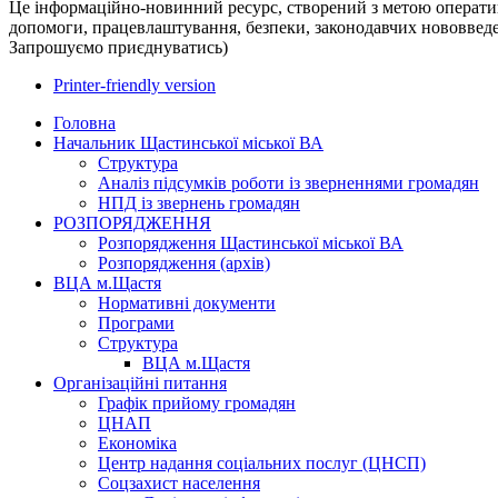
Це інформаційно-новинний ресурс, створений з метою операти
допомоги, працевлаштування, безпеки, законодавчих нововвед
Запрошуємо приєднуватись)
Printer-friendly version
Головна
Начальник Щастинської міської ВА
Структура
Аналіз підсумків роботи із зверненнями громадян
НПД із звернень громадян
РОЗПОРЯДЖЕННЯ
Розпорядження Щастинської міської ВА
Розпорядження (архів)
ВЦА м.Щастя
Нормативні документи
Програми
Структура
ВЦА м.Щастя
Організаційні питання
Графік прийому громадян
ЦНАП
Економіка
Центр надання соціальних послуг (ЦНСП)
Соцзахист населення