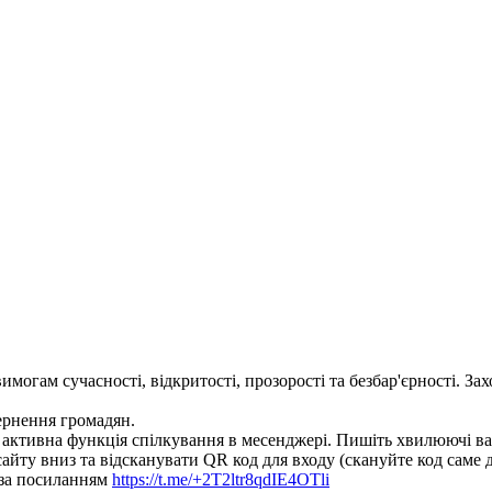
огам сучасності, відкритості, прозорості та безбар'єрності. Зах
ернення громадян.
е активна функція спілкування в месенджері. Пишіть хвилюючі ва
йту вниз та відсканувати QR код для входу (скануйте код саме д
 за посиланням
https://t.me/+2T2ltr8qdIE4OTli