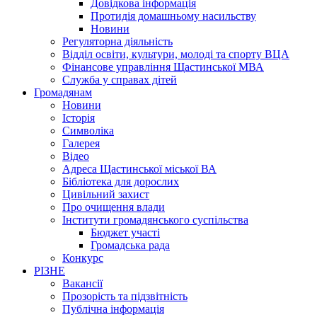
Довідкова інформація
Протидія домашньому насильству
Новини
Регуляторна діяльність
Відділ освіти, культури, молоді та спорту ВЦА
Фінансове управління Щастинської МВА
Служба у справах дітей
Громадянам
Новини
Історія
Символіка
Галерея
Відео
Адреса Щастинської міської ВА
Бібліотека для дорослих
Цивільний захист
Про очищення влади
Інститути громадянського суспільства
Бюджет участі
Громадська рада
Конкурс
РІЗНЕ
Вакансії
Прозорість та підзвітність
Публічна інформація