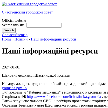
Счастьенский городской совет
Official website
Search this site:
Contacts
Sitemap
Home
›
Новини
›
Наші інформаційні ресурси
Наші інформаційні ресурси
2024-01-01
Шановні мешканці Щастинської громади!
Нагадуємо, що запущено новий сайт громади, який відповідає вим
gromada.gov.ua/
Тут, зокрема, є "Кабінет мешканця" з можливістю надсилати зв
Сторінка в ФБ
https://www.facebook.com/Schastinska.gromada
, д
Також запущено чат-бот СВОЇ: необхідно прогортати сторінку са
Окремий Телеграм-канал Щастинської міської громади працює