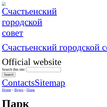
Счастьенский городской с
Official website
Search this site:
Contacts
Sitemap
Home
›
Відео
›
Парк
Парк