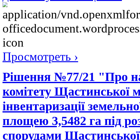
Просмотреть ›
Рішення №77/21 "Про н
комітету Щастинської м
інвентаризації земельно
площею 3,5482 га під р
спорудами Щастинської 