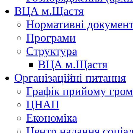
ВЦА м.Щастя
Нормативні докумен
Програми
Структура
ВЦА м.Щастя
Організаційні питання
Графік прийому гро
ЦНАП
Економіка
Центр надання соціа