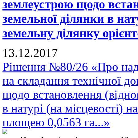
землеустрою щодо встан
земельної ділянки в нату
земельну ділянку орієнт
13.12.2017
Рішення №80/26 «Про над
на складання технічної до
щодо встановлення (відно
в натурі (на місцевості) 
площею 0,0563 га...»