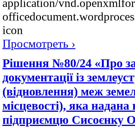
Просмотреть ›
Рішення №80/24 «Про за
документації із землеу
(відновлення) меж земел
місцевості), яка надана 
підприємцю Сисоєнку О.