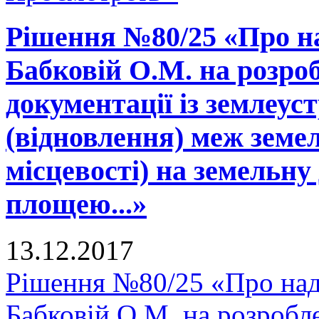
Рішення №80/25 «Про н
Бабковій О.М. на розро
документації із землеу
(відновлення) меж земел
місцевості) на земельну
площею...»
13.12.2017
Рішення №80/25 «Про над
Бабковій О.М. на розробле