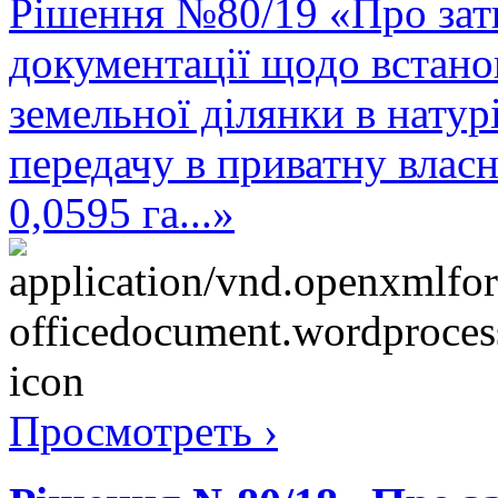
Рішення №80/19 «Про зат
документації щодо встано
земельної ділянки в натурі
передачу в приватну влас
0,0595 га...»
Просмотреть ›