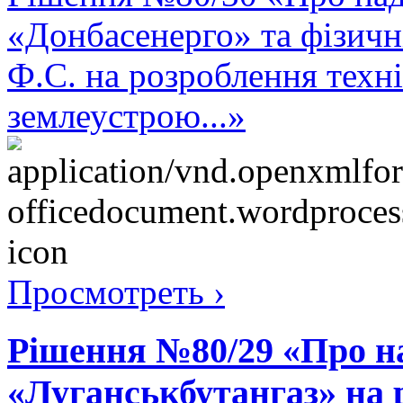
«Донбасенерго» та фізич
Ф.С. на розроблення техні
землеустрою...»
Просмотреть ›
Рішення №80/29 «Про н
«Луганськбутангаз» на 