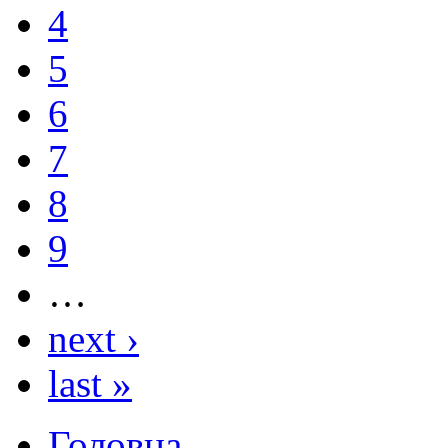
4
5
6
7
8
9
…
next ›
last »
Головна