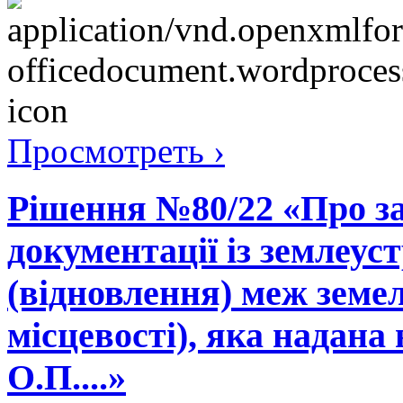
Просмотреть ›
Рішення №80/22 «Про за
документації із землеу
(відновлення) меж земел
місцевості), яка надана 
О.П....»