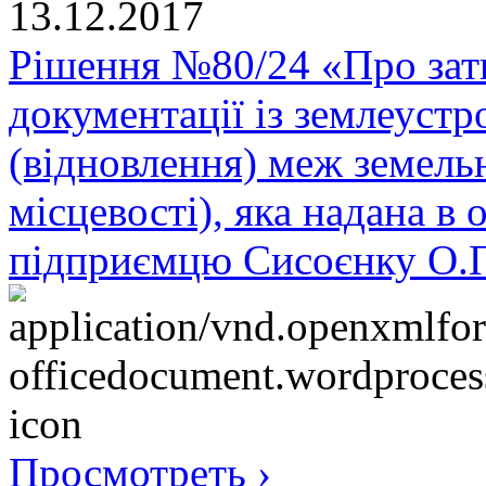
13.12.2017
Рішення №80/24 «Про зат
документації із землеуст
(відновлення) меж земельн
місцевості), яка надана в 
підприємцю Сисоєнку О.П
Просмотреть ›