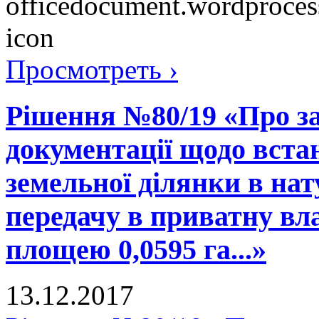
Просмотреть ›
Рішення №80/19 «Про за
документації щодо вста
земельної ділянки в нату
передачу в приватну вла
площею 0,0595 га...»
13.12.2017