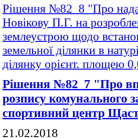
Рішення №82_8 "Про нада
Новікову П.Г. на розробле
землеустрою щодо встано
земельної ділянки в натурі
ділянку орієнт. площею 0,
Рішення №82_7 "Про в
розпису комунального з
спортивний центр Щаст
21.02.2018