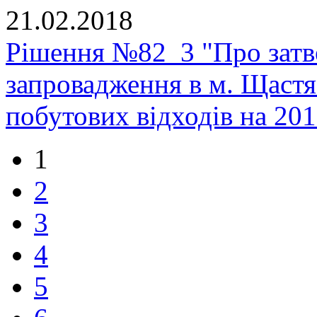
21.02.2018
Рішення №82_3 "Про зат
запровадження в м. Щастя
побутових відходів на 20
1
2
3
4
5