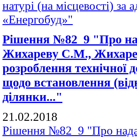
натурі (на місцевості) за 
«Енергобуд»"
Рішення №82_9 "Про на
Жихареву С.М., Жихарев
розроблення технічної д
щодо встановлення (від
ділянки..."
21.02.2018
Рішення №82_9 "Про нада