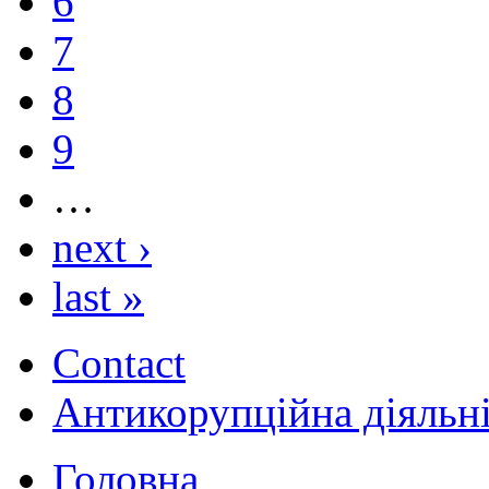
6
7
8
9
…
next ›
last »
Contact
Антикорупційна діяльн
Головна