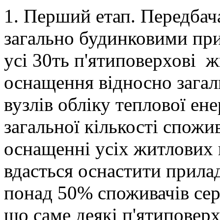
1. Перший етап. Передбач
загально будинковими при
усі 30ть п'ятиповерхові ж
оснащення відносно загал
вузлів обліку теплової ене
загальної кількості спожи
оснащенні усіх житлових п
вдасться оснастити прилад
понад 50% споживачів сере
що саме деякі п'ятиповер