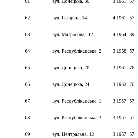
61
вул. Донєцька, 30
3
1961
57
62
вул. Гагаріна, 14
4
1961
57
63
вул. Матросова, 12
4
1964
89
64
вул. Республіканська, 2
3
1958
57
65
вул. Донєцька, 20
3
1961
76
66
вул. Донєцька, 24
3
1962
76
67
вул. Республіканська, 1
3
1957
57
68
вул. Республіканська, 3
3
1957
57
69
вул. Центральна, 12
3
1957
57