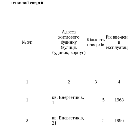
теплової енергії
Адреса
житлового
Рік вве-де
Кількість
№ з/п
будинку
в
поверхів
(вулиця,
експлуатац
будинок, корпус)
1
2
3
4
кв. Енергетиків,
1
5
1968
1
кв. Енергетиків,
2
5
1996
21