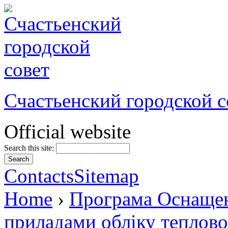
Счастьенский городской с
Official website
Search this site:
Contacts
Sitemap
Home
›
Програма Оснащен
приладами обліку теплової