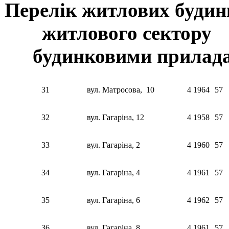
Перелік житлових будинк
житлового секто
будинковими приладам
31
вул. Матросова, 10
4
1964
57
32
вул. Гагаріна, 12
4
1958
57
33
вул. Гагаріна, 2
4
1960
57
34
вул. Гагаріна, 4
4
1961
57
35
вул. Гагаріна, 6
4
1962
57
36
вул. Гагаріна, 8
4
1961
57