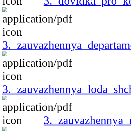
3._dovidka_pro_ko
3._zauvazhennya_departam
3._zauvazhennya_loda_shc
3._zauvazhennya_