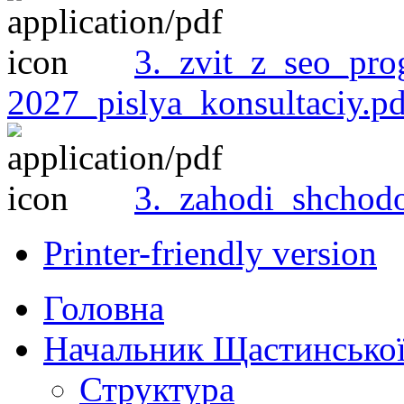
3._zvit_z_seo_pro
2027_pislya_konsultaciy.pd
3._zahodi_shchod
Printer-friendly version
Головна
Начальник Щастинської
Структура