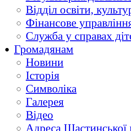
Відділ освіти, культ
Фінансове управлін
Служба у справах діт
Громадянам
Новини
Історія
Символіка
Галерея
Відео
Адреса Щастинської 