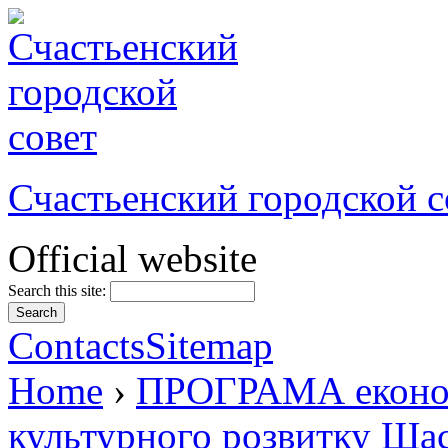
Счастьенский городской с
Official website
Search this site:
Contacts
Sitemap
Home
›
ПРОГРАМА економі
культурного розвитку Щас