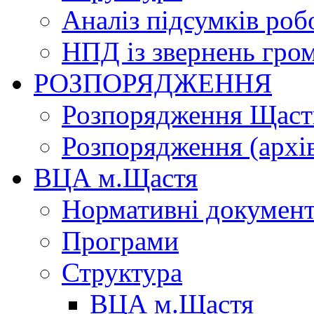
Аналіз підсумків роб
НПД із звернень гро
РОЗПОРЯДЖЕННЯ
Розпорядження Щасти
Розпорядження (архі
ВЦА м.Щастя
Нормативні докумен
Програми
Структура
ВЦА м.Щастя